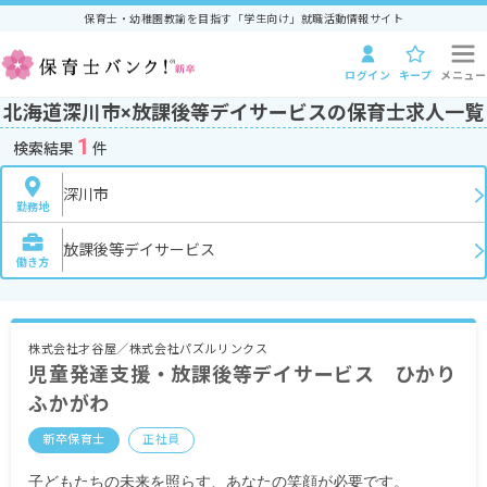
保育士・幼稚園教諭を目指す「学生向け」就職活動情報サイト
ログイン
キープ
メニュー
北海道深川市×放課後等デイサービスの保育士求人一覧
1
検索結果
件
深川市
勤務地
放課後等デイサービス
働き方
株式会社才谷屋／株式会社パズルリンクス
児童発達支援・放課後等デイサービス ひかり
ふかがわ
新卒保育士
正社員
子どもたちの未来を照らす、あなたの笑顔が必要です。