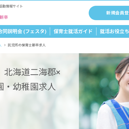
活動情報サイト
新規会員登
合同説明会 (フェスタ)
保育士就活ガイド
就活お役立
人
託児所の保育士新卒求人
】北海道二海郡×
園・幼稚園求人