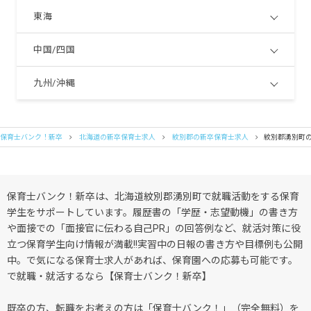
東海
中国/四国
九州/沖縄
保育士バンク！新卒
北海道の新卒保育士求人
紋別郡の新卒保育士求人
紋別郡湧別町
保育士バンク！新卒は、北海道紋別郡湧別町で就職活動をする保育
学生をサポートしています。履歴書の「学歴・志望動機」の書き方
や面接での「面接官に伝わる自己PR」の回答例など、就活対策に役
立つ保育学生向け情報が満載!!実習中の日報の書き方や目標例も公開
中。で気になる保育士求人があれば、保育園への応募も可能です。
で就職・就活するなら【保育士バンク！新卒】
既卒の方、転職をお考えの方は「保育士バンク！」（完全無料）を