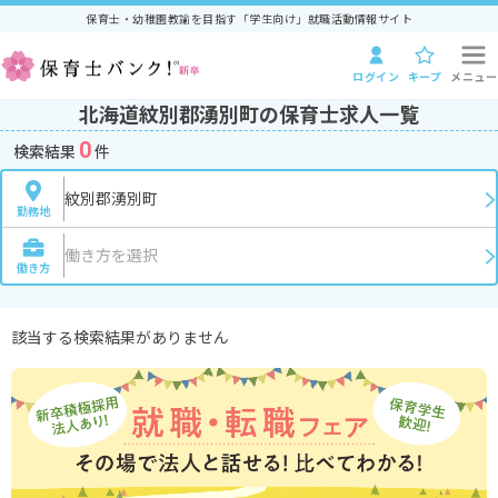
保育士・幼稚園教諭を目指す「学生向け」就職活動情報サイト
ログイン
キープ
メニュー
北海道紋別郡湧別町の保育士求人一覧
0
検索結果
件
紋別郡湧別町
勤務地
働き方を選択
働き方
該当する検索結果がありません