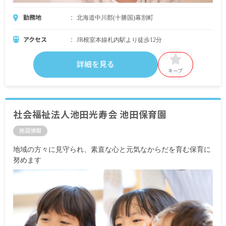
勤務地
北海道中川郡(十勝国)幕別町
アクセス
JR根室本線札内駅より徒歩12分
詳細を見る
キープ
社会福祉法人池田光寿会 池田保育園
施設情報
地域の方々に見守られ、素直な心と元気なからだを育む保育に
努めます