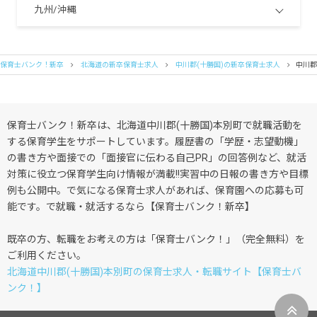
九州/沖縄
保育士バンク！新卒
北海道の新卒保育士求人
中川郡(十勝国)の新卒保育士求人
中川郡
保育士バンク！新卒は、北海道中川郡(十勝国)本別町で就職活動を
する保育学生をサポートしています。履歴書の「学歴・志望動機」
の書き方や面接での「面接官に伝わる自己PR」の回答例など、就活
対策に役立つ保育学生向け情報が満載!!実習中の日報の書き方や目標
例も公開中。で気になる保育士求人があれば、保育園への応募も可
能です。で就職・就活するなら【保育士バンク！新卒】
既卒の方、転職をお考えの方は「保育士バンク！」（完全無料）を
ご利用ください。
北海道中川郡(十勝国)本別町の保育士求人・転職サイト【保育士バ
ンク！】