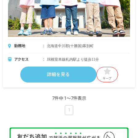
勤務地
北海道中川郡(十勝国)幕別町
アクセス
JR根室本線札内駅より徒歩11分
詳細を見る
キープ
7件中 1〜7件表示
1