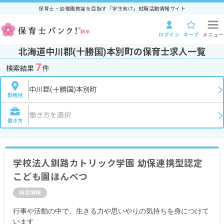
保育士・幼稚園教諭を目指す「学生向け」就職活動情報サイト
ログイン
キープ
メニュー
北海道中川郡(十勝国)本別町の保育士求人一覧
7
検索結果
件
中川郡(十勝国)本別町
勤務地
働き方を選択
働き方
学校法人釧路カトリック学園 幼保連携型認定
こども園ほんべつ
施設情報
行事や活動の中で、生きる力や思いやりの気持ちを身につけて
います