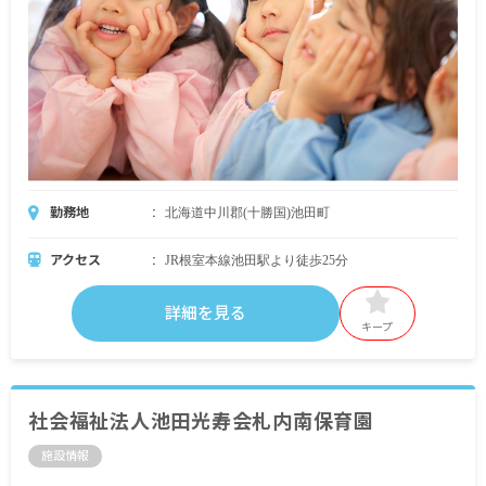
勤務地
北海道中川郡(十勝国)池田町
アクセス
JR根室本線池田駅より徒歩25分
詳細を見る
キープ
社会福祉法人池田光寿会札内南保育園
施設情報