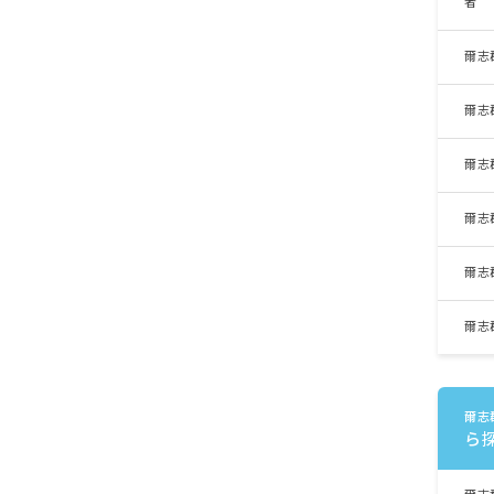
者
爾志
爾志
爾志
爾志
爾志
爾志
爾志
ら