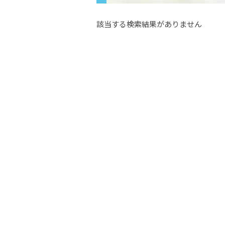
該当する検索結果がありません