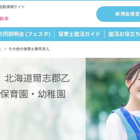
活動情報サイト
新規会員登
合同説明会 (フェスタ)
保育士就活ガイド
就活お役立
人
その他の保育士新卒求人
】北海道爾志郡乙
の保育園・幼稚園