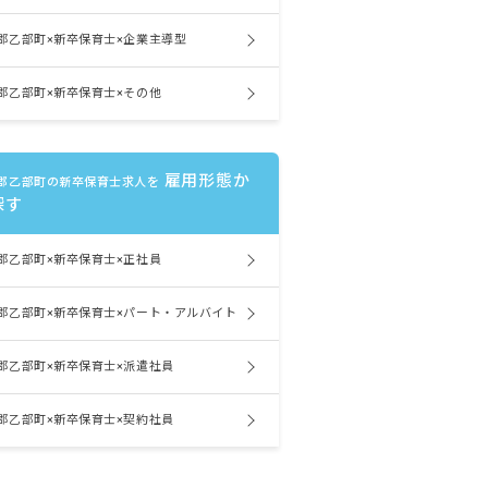
郡乙部町×新卒保育士×企業主導型
郡乙部町×新卒保育士×その他
雇用形態か
郡乙部町の新卒保育士求人を
探す
郡乙部町×新卒保育士×正社員
郡乙部町×新卒保育士×パート・アルバイト
郡乙部町×新卒保育士×派遣社員
郡乙部町×新卒保育士×契約社員