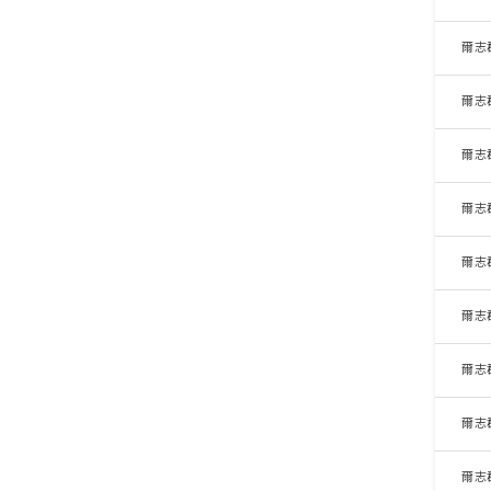
爾志
爾志
爾志
爾志
爾志
爾志
爾志
爾志
爾志