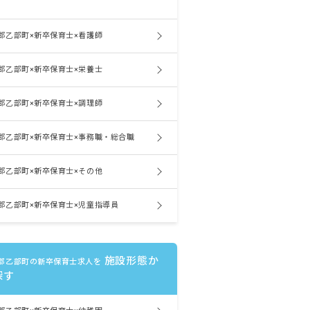
郡乙部町×新卒保育士×看護師
郡乙部町×新卒保育士×栄養士
郡乙部町×新卒保育士×調理師
郡乙部町×新卒保育士×事務職・総合職
郡乙部町×新卒保育士×その他
郡乙部町×新卒保育士×児童指導員
施設形態か
郡乙部町の新卒保育士求人を
探す