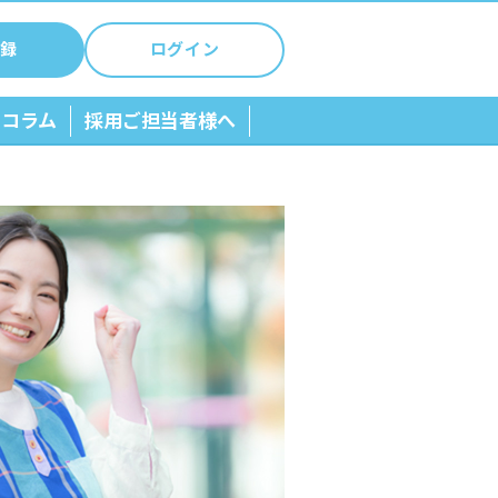
録
ログイン
ちコラム
採用ご担当者様へ