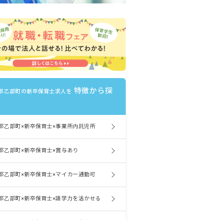
特徴から探
郡乙部町の新卒保育士求人を
郡乙部町×新卒保育士×事業所内託児所
郡乙部町×新卒保育士×賞与あり
郡乙部町×新卒保育士×マイカー通勤可
郡乙部町×新卒保育士×語学力を活かせる