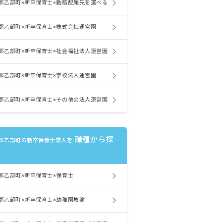
郡乙部町×新卒保育士×勤務配属先を選べる
郡乙部町×新卒保育士×株式会社運営園
郡乙部町×新卒保育士×社会福祉法人運営園
郡乙部町×新卒保育士×学校法人運営園
郡乙部町×新卒保育士×その他の法人運営園
職種から探
郡乙部町の新卒保育士求人を
郡乙部町×新卒保育士×保育士
郡乙部町×新卒保育士×幼稚園教諭