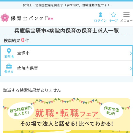
保育士・幼稚園教諭を目指す「学生向け」就職活動情報サイト
ログイン
キープ
メニュー
兵庫県宝塚市×病院内保育の保育士求人一覧
0
検索結果
件
宝塚市
勤務地
病院内保育
働き方
該当する検索結果がありません