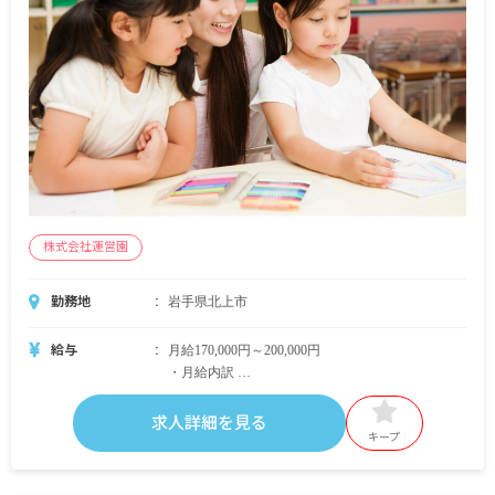
株式会社運営園
勤務地
岩手県北上市
給与
月給170,000円～200,000円
・月給内訳
基本給 法人の規定に準ずる
求人詳細を見る
・定期的に支給される手当
キープ
通勤手当 月上限3,000円