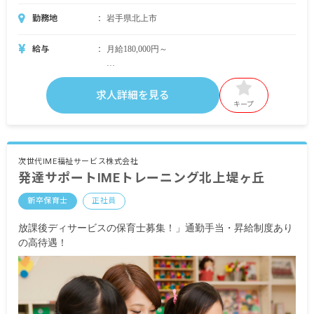
勤務地
岩手県北上市
給与
月給180,000円～
＜別途支給手当＞
■交通費支給 月上限50,000円
求人詳細を見る
■早朝手当 （開園～8時）
キープ
■夜間手当 （18時～閉園）
■時間外手当
■昇給（年1回）
次世代IME福祉サービス株式会社
発達サポートIMEトレーニング北上堤ヶ丘
■賞与年3回（6月／12月／3月）2024年実績：全国
平均 1,095,625円
新卒保育士
正社員
※3月分は、処遇改善加算一時金支給です
※経験・能力・会社業績によります
放課後ディサービスの保育士募集！」通勤手当・昇給制度あり
※評価期間中に基準に満たす勤務実績がない等の
の高待遇！
事情がある場合は支給額が0円になります
※試用期間3カ月／同条件