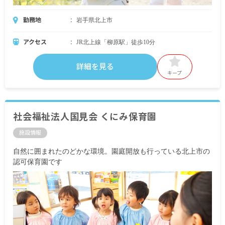
勤務地
岩手県北上市
アクセス
JR北上線「柳原駅」徒歩10分
詳細を見る
キープ
社会福祉法人国見会 くにみ保育園
施設情報
自然に囲まれたのどかな環境。園庭開放も行っている北上市の
認可保育園です