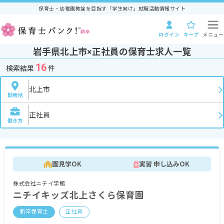
保育士・幼稚園教諭を目指す「学生向け」就職活動情報サイト
ログイン
キープ
メニュー
岩手県北上市×正社員の保育士求人一覧
16
検索結果
件
北上市
勤務地
正社員
働き方
園見学OK
実習 申し込みOK
株式会社ニチイ学館
ニチイキッズ北上さくら保育園
新卒保育士
正社員