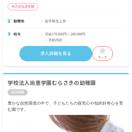
株式会社運営園
勤務地
岩手県北上市
給与
月給170,000円～200,000円
・月給内訳
基本給 法人の規定に準ずる
求人詳細を見る
・定期的に支給される手当
キープ
通勤手当 月上限3,000円
昇給あり
学校法人尚恵学園むらさきの幼稚園
※試用期間3カ月（試用期間中の労働条件変更な
施設情報
し）
豊かな自然環境の中で、子どもたちの探究心や知的好奇心を育
む園です。