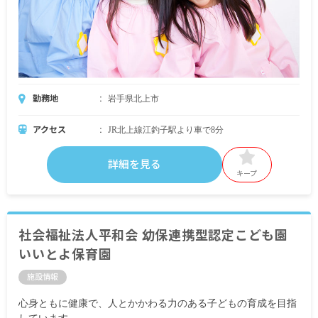
勤務地
岩手県北上市
アクセス
JR北上線江釣子駅より車で8分
詳細を見る
キープ
社会福祉法人平和会 幼保連携型認定こども園
いいとよ保育園
施設情報
心身ともに健康で、人とかかわる力のある子どもの育成を目指