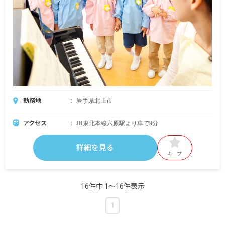
勤務地
岩手県北上市
アクセス
JR東北本線六原駅より車で9分
詳細を見る
キープ
16件中 1〜16件表示
1