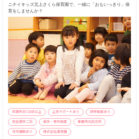
ニチイキッズ北上さくら保育園で、一緒に「おもいっきり」保
育をしませんか？
年間休日120日以上
上京サポートあり
研修制度あり
完全週休二日
産休・育休制度
事業所内託児所
住宅補助あり
株式会社運営園