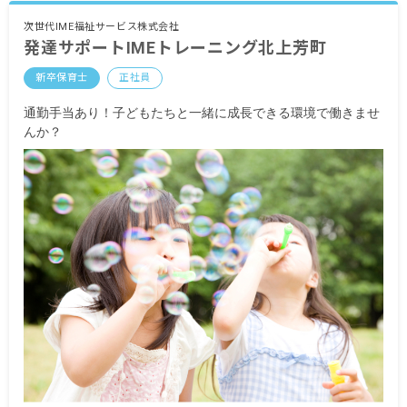
昇給あり
次世代IME福祉サービス株式会社
発達サポートIMEトレーニング北上芳町
※試用期間3カ月（試用期間中の労働条件変更な
し）
新卒保育士
正社員
通勤手当あり！子どもたちと一緒に成長できる環境で働きませ
んか？