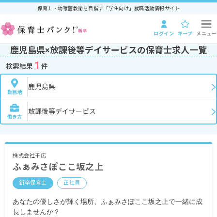
保育士・幼稚園教諭を目指す「学生向け」就職活動情報サイト
ログイン
キープ
メニュー
鹿児島県×放課後等デイサービスの保育士求人一覧
1
検索結果
件
鹿児島県
勤務地
放課後等デイサービス
働き方
株式会社千広
ふぁみさぽここ坂之上
新卒保育士
正社員
あなたの優しさが輝く場所、ふぁみさぽここ坂之上で一緒に成
長しませんか？