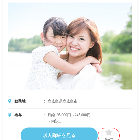
勤務地
鹿児島県鹿児島市
給与
月給195,000円～245,000円
・内訳
基本給125,000円～175,000円
職務手当50,000円
求人詳細を見る
資格手当20,000円
キープ