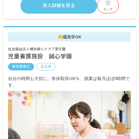
賞与 年3回の定期賞与の他、年度末に特別賞与が
求人詳細を見る
あるため、支給総額は 5.5～6カ月分です。
キープ
昇給 年1回
・各種手当
処遇改善手当
園見学OK
時間外勤務手当
通勤手当 月50,000円まで
社会福祉法人横浜婦人クラブ愛児園
住宅手当 月10,000円または40,000円
児童養護施設 誠心学園
夜勤手当 5,000円／回（入社6カ月までは3,000円
／回）
新卒保育士
正社員
※住宅手当について
自分の時間も大切に。有休取得100％、残業は毎月ほぼ0時間で
勤務地より2キロ圏内にお住まいになる場合、住宅
す。
手当が増額され「40,000円支給」となります。遠
隔地やご実家から通う場合も住宅手当として必ず
10,000円を支給します。
・モデル年収例
年収4,395,000円（月給267,610円／24歳・経験4
年）
年収4,871,000円（月給304,650円／29歳・経験7