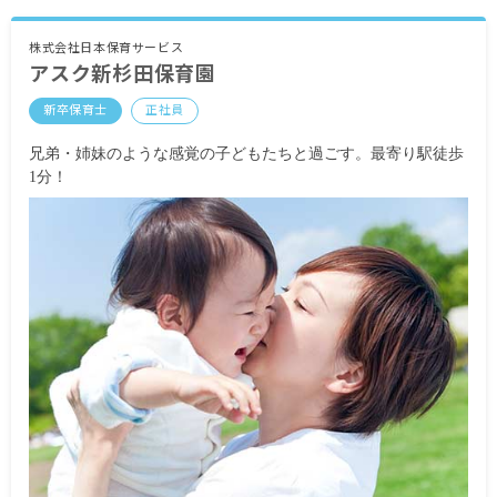
・定期的に支給される手当
通勤手当 月上限20,000円
株式会社日本保育サービス
アスク新杉田保育園
昇給あり年1回
賞与あり年2回 昨年実績：計2カ月分
新卒保育士
正社員
※試用期間あり
兄弟・姉妹のような感覚の子どもたちと過ごす。最寄り駅徒歩
1分！