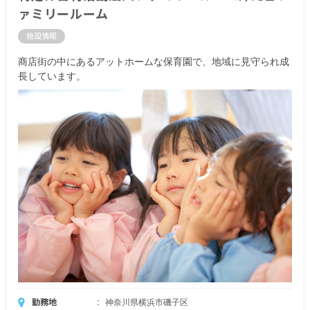
時間外勤務手当
ァミリールーム
通勤手当 月50,000円まで
住宅手当 月10,000円または40,000円
施設情報
夜勤手当 5,000円／回（入社6カ月までは3,000円
／回）
商店街の中にあるアットホームな保育園で、地域に見守られ成
長しています。
※住宅手当について
勤務地より2キロ圏内にお住まいになる場合、住宅
手当が増額され「40,000円支給」となります。遠
隔地やご実家から通う場合も住宅手当として必ず
10,000円を支給します。
・モデル年収例
年収4,395,000円（月給267,610円／24歳・経験4
年）
年収4,871,000円（月給304,650円／29歳・経験7
年）
年収5,596,000円（月給348,870円／40歳・経験20
年）
※試用期間6カ月（条件変動なし）
勤務地
神奈川県横浜市磯子区