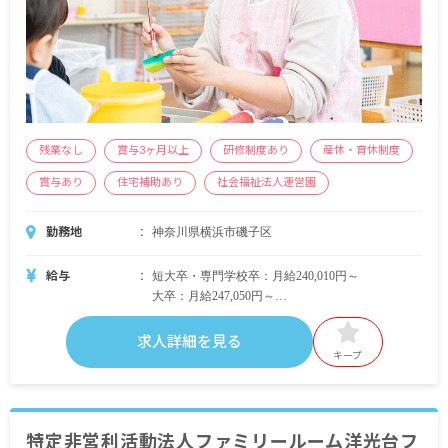
年）
年収5,596,000円（月給348,870円／40歳・経験20
年）
※試用期間6カ月（条件変動なし）
残業なし
賞与3ヶ月以上
研修制度あり
産休・育休制度
賞与あり
住宅補助あり
社会福祉法人運営園
勤務地
神奈川県横浜市磯子区
給与
短大卒・専門学校卒：月給240,010円～
大卒：月給247,050円～
賞与 年3回の定期賞与の他、年度末に特別賞与が
求人詳細を見る
あるため、支給総額は 5.5～6カ月分です。
キープ
昇給 年1回
・各種手当
処遇改善手当
特定非営利活動法人ファミリールーム洋光台フ