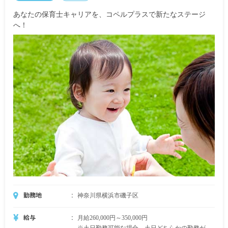
カ月分
あなたの保育士キャリアを、コペルプラスで新たなステージ
保育士／年収3,080,000円 月給220,000円＋賞与2
へ！
カ月分
※試用期間なし
勤務地
神奈川県横浜市磯子区
給与
月給260,000円～350,000円
※土日勤務可能な場合。土日どちらかの勤務がで