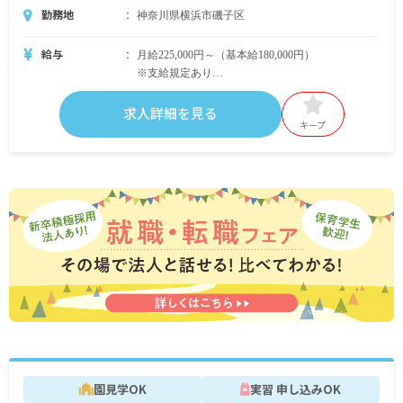
勤務地
神奈川県横浜市磯子区
給与
月給225,000円～（基本給180,000円）
※支給規定あり
※処遇改善は別途加算となる場合あり
求人詳細を見る
昇給年1回（本人評価、会社業績により支給）
キープ
賞与年2回 計3カ月分（7月・12月）
※2017年実績 3.45ヶ月/年
交通費支給 上限月額40,000円（6ヶ月定期支給の
場合、上限216,000円）
園見学OK
実習 申し込みOK