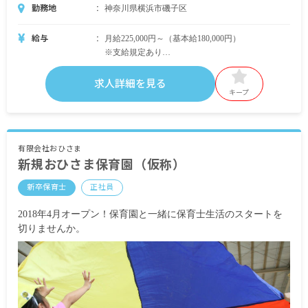
勤務地
神奈川県横浜市磯子区
給与
月給225,000円～（基本給180,000円）
※支給規定あり
※処遇改善は別途加算となる場合あり
求人詳細を見る
昇給年1回（本人評価、会社業績により支給）
キープ
賞与年2回 計3カ月分（7月・12月）
※2017年実績 3.45ヶ月/年
交通費支給 上限月額40,000円（6ヶ月定期支給の
場合、上限216,000円）
有限会社おひさま
新規おひさま保育園（仮称）
新卒保育士
正社員
2018年4月オープン！保育園と一緒に保育士生活のスタートを
切りませんか。