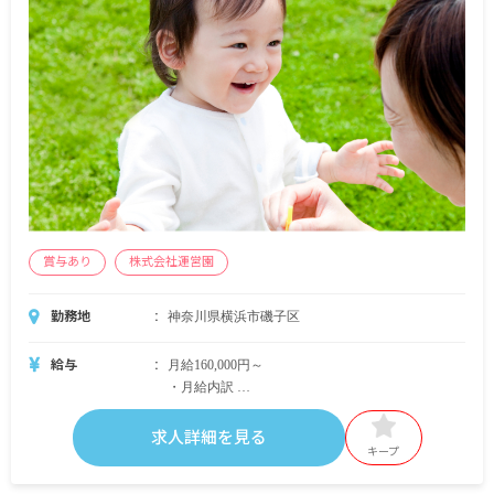
賞与あり
株式会社運営園
勤務地
神奈川県横浜市磯子区
給与
月給160,000円～
・月給内訳
基本給 160,000円
資格手当 20,000円
求人詳細を見る
処遇改善手当（経験年数によって金額決定）
キープ