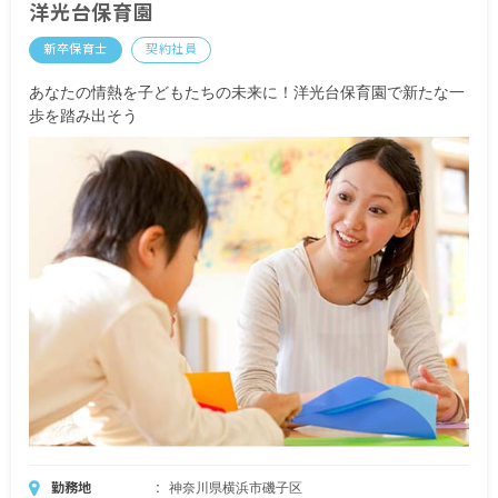
洋光台保育園
時間外勤務手当（規定に従って支給）
家族手当（規定に従って支給）
新卒保育士
契約社員
年末年始手当 2,000円/日（対象 6日間）
※近隣の賃貸物件から通勤の場合は、別途 住宅手
あなたの情熱を子どもたちの未来に！洋光台保育園で新たな一
当30,000円支給
歩を踏み出そう
昇給あり
賞与あり（年3回（4.4ヶ月分/別途特別賞与を支
給））
試用期間あり
勤務地
神奈川県横浜市磯子区