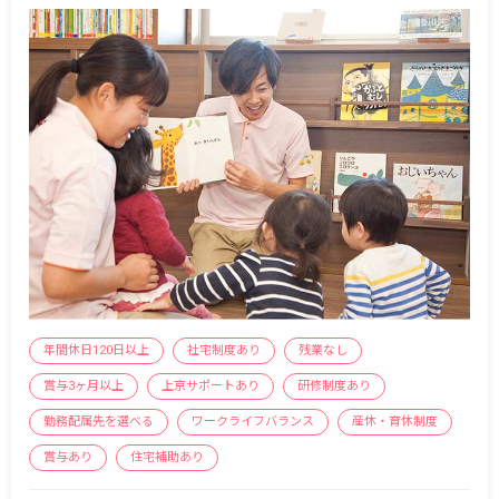
年間休日120日以上
社宅制度あり
残業なし
賞与3ヶ月以上
上京サポートあり
研修制度あり
勤務配属先を選べる
ワークライフバランス
産休・育休制度
賞与あり
住宅補助あり