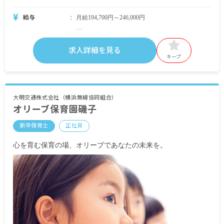
給与
月給194,700円～246,000円
・月給内訳
基本給 194,700円～246,000円
求人詳細を見る
キープ
・別途支給手当
交通費支給 上限45,000円/月
昇給 規定による
大明交通株式会社（横浜無線協同組合）
オリーブ保育園磯子
賞与・臨時特例手当あり（条件を満たした場合）
新卒保育士
正社員
※正社員登用も相談に乗っています。
※試用期間3カ月／同条件
心を育む保育の場、オリーブであなたの未来を。
※契約期間は、採用から令和5年3月31日までで
す。（原則年度ごとの契約更新となります）