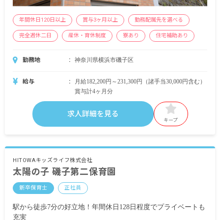
年間休日120日以上
賞与3ヶ月以上
勤務配属先を選べる
完全週休二日
産休・育休制度
寮あり
住宅補助あり
勤務地
神奈川県横浜市磯子区
給与
月給182,200円～231,300円（諸手当30,000円含む）
賞与計4ヶ月分
求人詳細を見る
キープ
HITOWAキッズライフ株式会社
太陽の子 磯子第二保育園
新卒保育士
正社員
駅から徒歩7分の好立地！年間休日128日程度でプライベートも
充実