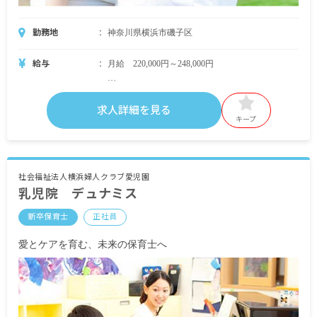
勤務地
神奈川県横浜市磯子区
給与
月給 220,000円～248,000円
・月給内訳
基本給 法人規定に準ずる
求人詳細を見る
キープ
・定期的に支給される手当
通勤手当 上限なし
昇給有 年1回
社会福祉法人横浜婦人クラブ愛児園
乳児院 デュナミス
賞与有 年2回 2.0カ月～4.0カ月＋決算賞与
（2019年実績）
新卒保育士
正社員
※試用期間有
愛とケアを育む、未来の保育士へ