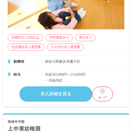
年間休日120日以上
研修制度あり
賞与あり
社会福祉法人運営園
その他の法人運営園
勤務地
神奈川県横浜市磯子区
給与
月給203,000円～214,000円
・月給内訳
基本給：法人規定による
求人詳細を見る
・定期的に支給される手当
キープ
通勤手当：実費支給（上限なし）
資格手当
時間外手当
住居手当：賃貸35,000円（入職から10年間それ以
隨縁寺学園
上中里幼稚園
降は月額20,000円）または、横浜市、川崎市の借