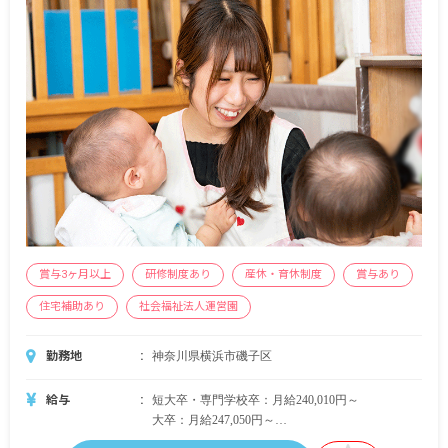
横浜ナーサリーでは、ご自分の選んだお好きな部
屋を社宅として申請し、月82,000円までの家賃補
助が受けられます。
・モデル年収例
年収4,395,000円（月給287,610円／24歳・経験4
年）
年収4,871,000円（月給324,650円／29歳・経験7
年）
年収5,596,000円（月給368,870円／40歳・経験20
年）
※試用期間6カ月（条件変動なし）
賞与3ヶ月以上
研修制度あり
産休・育休制度
賞与あり
住宅補助あり
社会福祉法人運営園
勤務地
神奈川県横浜市磯子区
給与
短大卒・専門学校卒：月給240,010円～
大卒：月給247,050円～