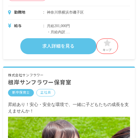
勤務地
神奈川県横浜市磯子区
給与
月給201,000円
・月給内訳
基本給 160,000円
調整手当 26,000円
求人詳細を見る
担任手当 15,000円
キープ
・定期的に支給される手当
通勤手当 月上限16,000円
住宅手当
株式会社サンフラワー
根岸サンフラワー保育室
昇給年1回
新卒保育士
正社員
賞与あり
昇給あり！安心・安全な環境で、一緒に子どもたちの成長を支
※試用期間あり
えませんか！