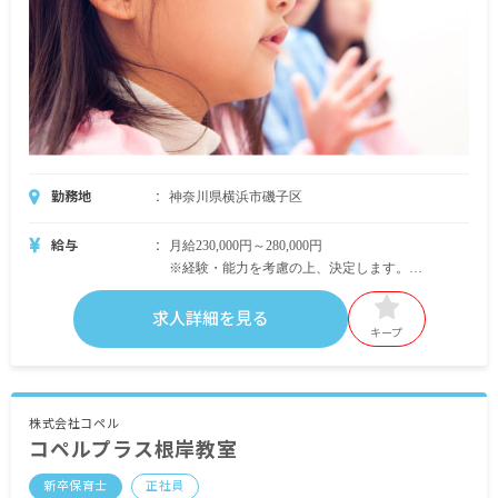
勤務地
神奈川県横浜市磯子区
給与
月給230,000円～280,000円
※経験・能力を考慮の上、決定します。
・別途支給手当
求人詳細を見る
交通費規定内支給 上限15,000円／月
キープ
時間外手当
昇給年1回
賞与年2回
株式会社コペル
コペルプラス根岸教室
＜モデル年収例＞
新卒保育士
正社員
保育長／年収3,640,000円 月給260,000円＋賞与2