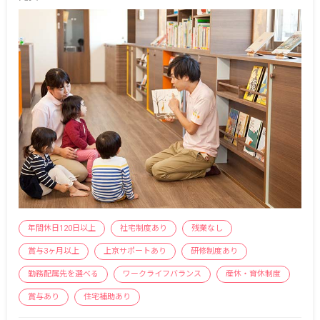
年間休日120日以上
社宅制度あり
残業なし
賞与3ヶ月以上
上京サポートあり
研修制度あり
勤務配属先を選べる
ワークライフバランス
産休・育休制度
賞与あり
住宅補助あり