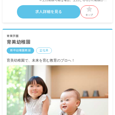
きない方は月給240,000円～
※みなし残業代10時間分（13,000円以上）を含
求人詳細を見る
む。10時間を超過した場合は別途支給。
キープ
昇給年1回
賞与年2回（3月／9月）（業績手当として）
保育士手当（月額40,000円／4月～9月分を9月にま
育美学園
育美幼稚園
とめて支給、10月～3月分を3月にまとめて支給）
交通費全額支給
新卒幼稚園教諭
正社員
※入社後1～2カ月間は研修期間のため、時給制で
育美幼稚園で、未来を育む教育のプロへ！
全国一律1,050円となります。