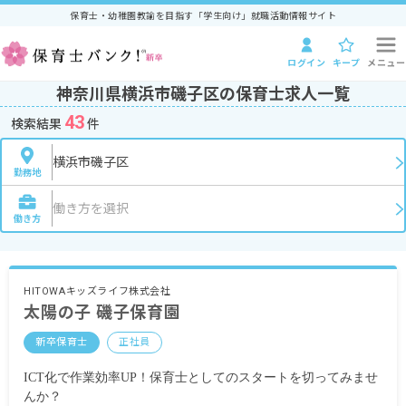
保育士・幼稚園教諭を目指す「学生向け」就職活動情報サイト
ログイン
キープ
メニュー
神奈川県横浜市磯子区の保育士求人一覧
43
検索結果
件
横浜市磯子区
勤務地
働き方を選択
働き方
HITOWAキッズライフ株式会社
太陽の子 磯子保育園
新卒保育士
正社員
ICT化で作業効率UP！保育士としてのスタートを切ってみませ
んか？