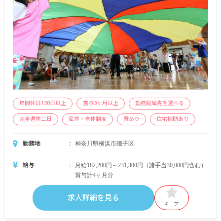
年間休日120日以上
賞与3ヶ月以上
勤務配属先を選べる
完全週休二日
産休・育休制度
寮あり
住宅補助あり
勤務地
神奈川県横浜市磯子区
給与
月給182,200円～231,300円（諸手当30,000円含む）
賞与計4ヶ月分
求人詳細を見る
キープ