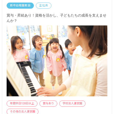
り上げ宿舎制度利用可能
新卒幼稚園教諭
正社員
扶養手当
管理職手当
賞与・昇給あり！資格を活かし、子どもたちの成長を支えませ
居住移転経費補助制度：最大100,000円
んか？
昇給有 年1回（4月）
賞与有 年1回（4月）
残業手当あり：月平均時間外労働時間8時間 36協
定における特別条項 なし
※試用期間有
年間休日120日以上
賞与あり
学校法人運営園
その他の法人運営園