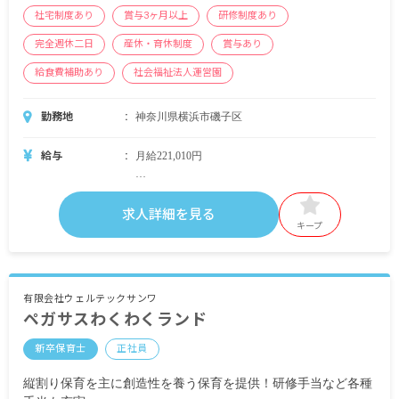
社宅制度あり
賞与3ヶ月以上
研修制度あり
完全週休二日
産休・育休制度
賞与あり
給食費補助あり
社会福祉法人運営園
勤務地
神奈川県横浜市磯子区
給与
月給221,010円
・別途支給
交通費支給（非課税範囲内支給）
求人詳細を見る
処遇改善手当
キープ
特殊業務手当
行事手当
早遅番手当
キャンプ手当
有限会社ウェルテックサンワ
ペガサスわくわくランド
昇給年1回（1月あたり約3,000円）
新卒保育士
正社員
賞与年2回（1年目昨年度実績：約3カ月/2年目以降
昨年度実績：4カ月以上）
縦割り保育を主に創造性を養う保育を提供！研修手当など各種