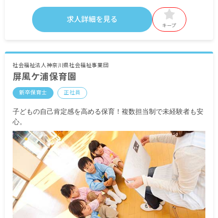
・月給内訳
基本給 180,000円～
求人詳細を見る
キープ
・定期的に支給される手当
通勤手当 全額支給
研修手当 10,000円
資格手当 10,000円
社会福祉法人神奈川県社会福祉事業団
屏風ケ浦保育園
昇給有 規定に準ずる
賞与有 年2回
新卒保育士
正社員
※試用期間有
子どもの自己肯定感を高める保育！複数担当制で未経験者も安
心。