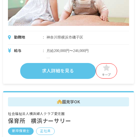
勤務地
神奈川県横浜市磯子区
給与
月給200,000円〜246,000円
・内訳
求人詳細を見る
基本給：180,000円
キープ
職務等手当：20,000円～26,000円
昇給あり
賞与あり 初年度3ヶ月分、2年目以降4ヶ月分
園見学OK
交通費全額支給
社会福祉法人横浜婦人クラブ愛児園
※試用期間12カ月：条件等変動なし
保育所 横浜ナーサリー
新卒保育士
正社員