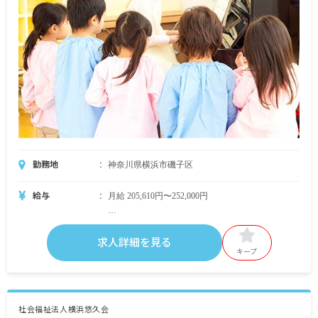
勤務地
神奈川県横浜市磯子区
給与
月給 205,610円〜252,000円
・月給内訳
法人の規定に準ずる
求人詳細を見る
キープ
・定期的に支給される手当
法人の規定に準ずる
交通費上限50,000円/月
夜勤手当 6ヶ月迄3,000円、以降3,500円
社会福祉法人横浜悠久会