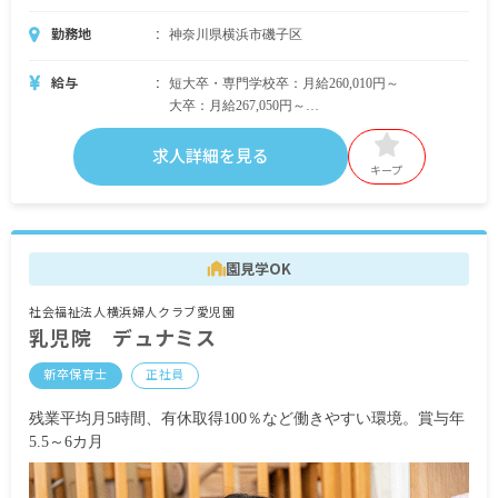
勤務地
神奈川県横浜市磯子区
給与
短大卒・専門学校卒：月給260,010円～
大卒：月給267,050円～
賞与 年3回支給、総額4.4カ月分。
求人詳細を見る
昇給 年1回
キープ
・各種手当
処遇改善手当（上記の給与とは別に毎月支給）
時間外勤務手当（上記の給与とは別に毎月支給）
園見学OK
通勤手当 月50,000円まで
住宅手当 月10,000円または40,000円
社会福祉法人横浜婦人クラブ愛児園
乳児院 デュナミス
※住宅手当について
勤務地より2キロ圏内にお住まいになる場合、住宅
新卒保育士
正社員
手当が増額され「40,000円支給」となります。ご
実家から通う場合も住宅手当として必ず10,000円
残業平均月5時間、有休取得100％など働きやすい環境。賞与年
を支給します（但し、社宅利用者を除く）。
5.5～6カ月
※社宅借り上げ支援制度について