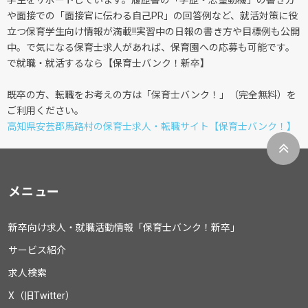
学生をサポートしています。履歴書の「学歴・志望動機」の書き方
や面接での「面接官に伝わる自己PR」の回答例など、就活対策に役
立つ保育学生向け情報が満載!!実習中の日報の書き方や目標例も公開
中。で気になる保育士求人があれば、保育園への応募も可能です。
で就職・就活するなら【保育士バンク！新卒】
既卒の方、転職をお考えの方は「保育士バンク！」（完全無料）を
ご利用ください。
高知県安芸郡馬路村の保育士求人・転職サイト【保育士バンク！】
メニュー
新卒向け求人・就職活動情報「保育士バンク！新卒」
サービス紹介
求人検索
X（旧Twitter）