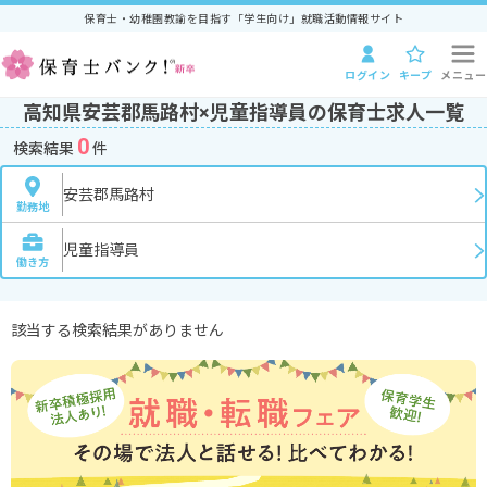
保育士・幼稚園教諭を目指す「学生向け」就職活動情報サイト
ログイン
キープ
メニュー
高知県安芸郡馬路村×児童指導員の保育士求人一覧
0
検索結果
件
安芸郡馬路村
勤務地
児童指導員
働き方
該当する検索結果がありません