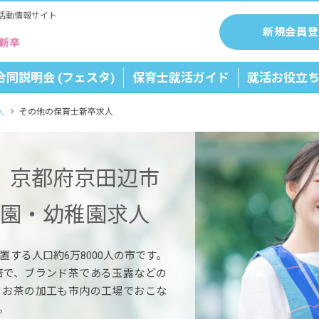
活動情報サイト
新規会員登
合同説明会 (フェスタ)
保育士就活ガイド
就活お役立
人
その他の保育士新卒求人
】京都府京田辺市
育園・幼稚園求人
する人口約6万8000人の市です。
培で、ブランド茶である玉露などの
。お茶の加工も市内の工場でおこな
。