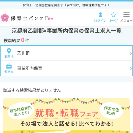
保育士・幼稚園教諭を目指す「学生向け」就職活動情報サイト
ログイン
キープ
メニュー
京都府乙訓郡×事業所内保育の保育士求人一覧
0
検索結果
件
乙訓郡
勤務地
事業所内保育
働き方
該当する検索結果がありません