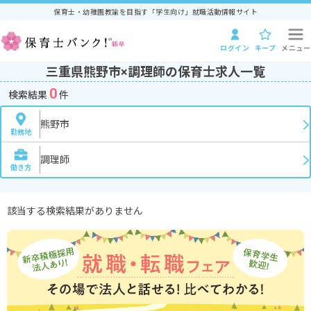
保育士・幼稚園教諭を目指す「学生向け」就職活動情報サイト
ログイン
キープ
メニュー
三重県熊野市×調理師の保育士求人一覧
0
検索結果
件
熊野市
勤務地
調理師
働き方
該当する検索結果がありません