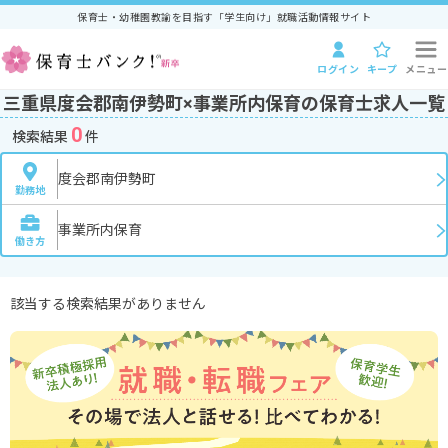
保育士・幼稚園教諭を目指す「学生向け」就職活動情報サイト
ログイン
キープ
メニュー
三重県度会郡南伊勢町×事業所内保育の保育士求人一覧
0
検索結果
件
度会郡南伊勢町
勤務地
事業所内保育
働き方
該当する検索結果がありません