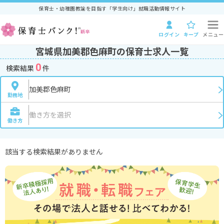
保育士・幼稚園教諭を目指す「学生向け」就職活動情報サイト
ログイン
キープ
メニュー
宮城県加美郡色麻町の保育士求人一覧
0
検索結果
件
加美郡色麻町
勤務地
働き方を選択
働き方
該当する検索結果がありません