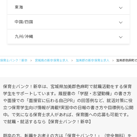
東海
中国/四国
九州/沖縄
保育士バンク！新卒
宮城県の新卒保育士求人
加美郡の新卒保育士求人
加美郡色麻町
保育士バンク！新卒は、宮城県加美郡色麻町で就職活動をする保育
学生をサポートしています。履歴書の「学歴・志望動機」の書き方
や面接での「面接官に伝わる自己PR」の回答例など、就活対策に役
立つ保育学生向け情報が満載!!実習中の日報の書き方や目標例も公開
中。で気になる保育士求人があれば、保育園への応募も可能です。
で就職・就活するなら【保育士バンク！新卒】
既卒の方、転職をお考えの方は「保育士バンク！」（完全無料）を