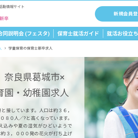
活動情報サイト
新規会員登
合同説明会 (フェスタ)
保育士就活ガイド
就活お役立
人
学童保育の保育士新卒求人
】奈良県葛城市×
育園・幼稚園求人
府と接しています。人口は約３６，
０８０人／?と高くなっています。
え込みや夏の湿気がひどいようで
は約３，０００発の花火が打ち上げ