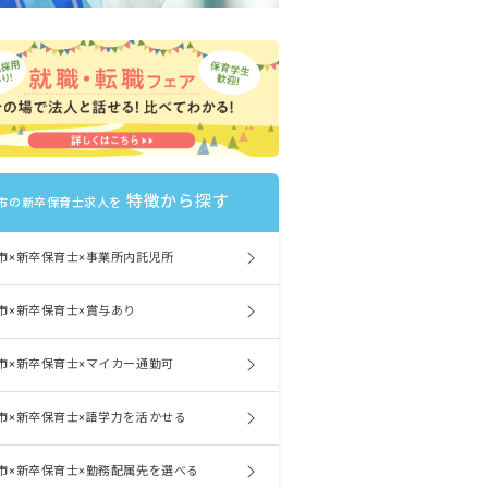
特徴から探す
市の新卒保育士求人を
市×新卒保育士×事業所内託児所
市×新卒保育士×賞与あり
市×新卒保育士×マイカー通勤可
市×新卒保育士×語学力を活かせる
市×新卒保育士×勤務配属先を選べる