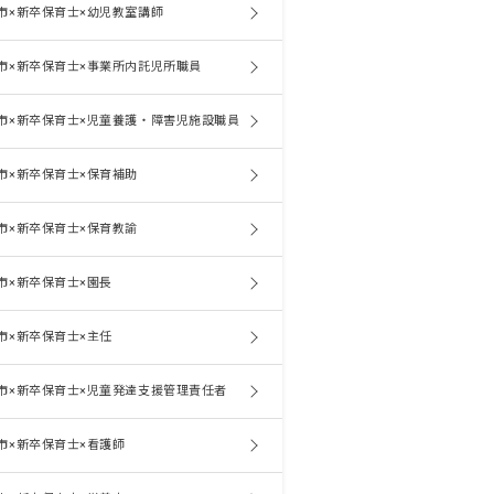
市×新卒保育士×幼児教室講師
市×新卒保育士×事業所内託児所職員
市×新卒保育士×児童養護・障害児施設職員
市×新卒保育士×保育補助
市×新卒保育士×保育教諭
市×新卒保育士×園長
市×新卒保育士×主任
市×新卒保育士×児童発達支援管理責任者
市×新卒保育士×看護師