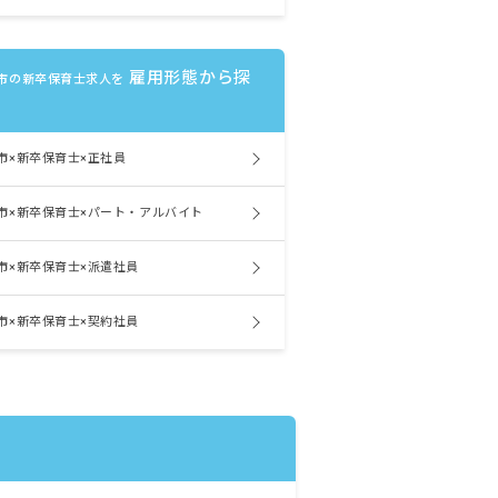
雇用形態から探
市の新卒保育士求人を
市×新卒保育士×正社員
市×新卒保育士×パート・アルバイト
市×新卒保育士×派遣社員
市×新卒保育士×契約社員