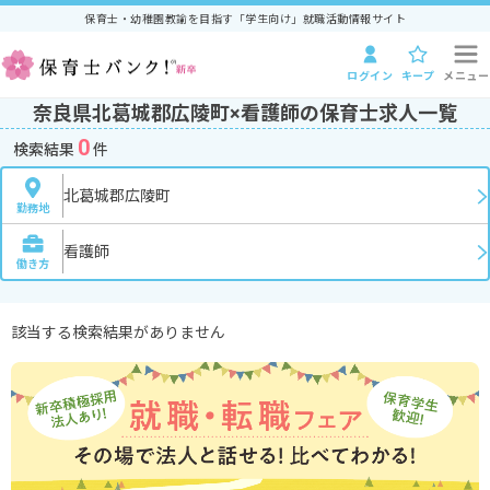
保育士・幼稚園教諭を目指す「学生向け」就職活動情報サイト
ログイン
キープ
メニュー
奈良県北葛城郡広陵町×看護師の保育士求人一覧
0
検索結果
件
北葛城郡広陵町
勤務地
看護師
働き方
該当する検索結果がありません