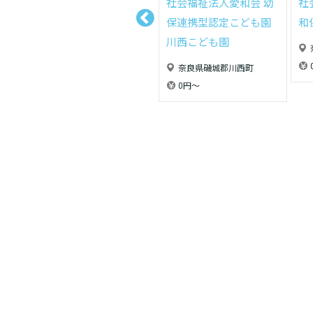
社会福祉法人愛和会 幼
社
保連携型認定こども園
和
川西こども園
奈良県磯城郡川西町
0円〜