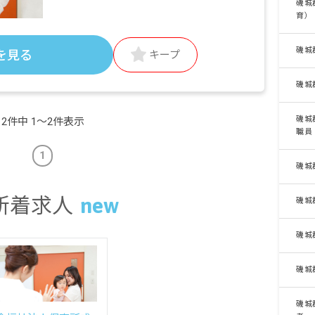
磯城
育）
磯城
を見る
キープ
磯城
磯城
2件中 1〜2件表示
職員
1
磯城
新着求人
磯城
磯城
磯城
磯城