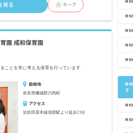
磯城
を見る
キープ
磯城
磯城
育園 成和保育園
磯城
磯城
いることを常に考える保育を行っています
勤務地
磯城
す
奈良県磯城郡川西町
アクセス
磯城
近鉄田原本線池部駅より徒歩23分
磯城