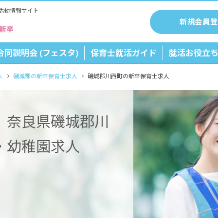
活動情報サイト
新規会員登
合同説明会 (フェスタ)
保育士就活ガイド
就活お役立
人
磯城郡の新卒保育士求人
磯城郡川西町の新卒保育士求人
】奈良県磯城郡川
・幼稚園求人