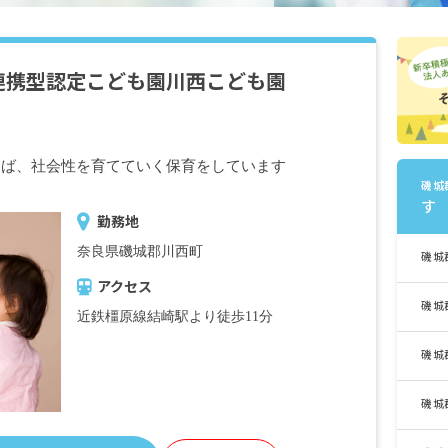
連携型認定こども園川西こども園
とば、社会性を育てていく保育をしています
磯城
す
勤務地
奈良県磯城郡川西町
磯城
アクセス
磯城
近鉄橿原線結崎駅より徒歩11分
磯城
磯城