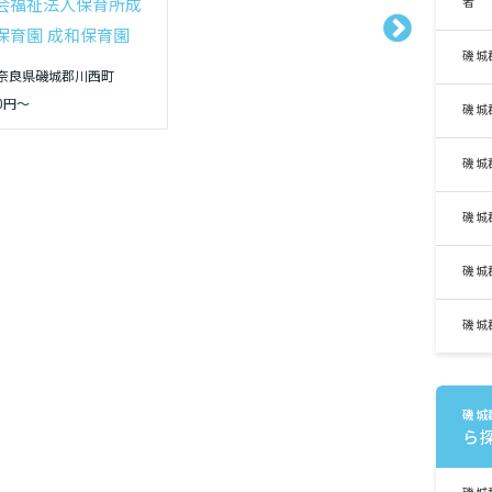
者
会福祉法人保育所成
保育園 成和保育園
磯城
奈良県磯城郡川西町
0円〜
磯城
磯城
磯城
磯城
磯城
磯城
ら