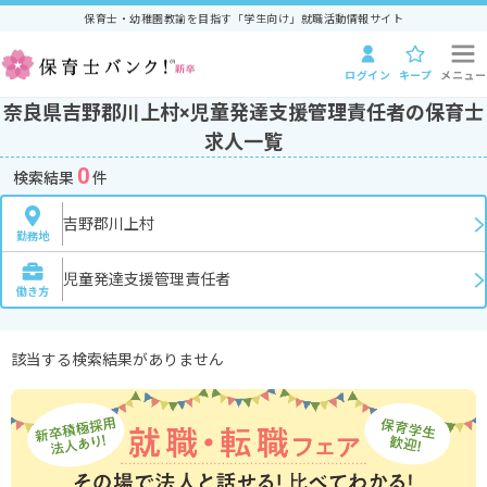
保育士・幼稚園教諭を目指す「学生向け」就職活動情報サイト
ログイン
キープ
メニュー
奈良県吉野郡川上村×児童発達支援管理責任者の保育士
求人一覧
0
検索結果
件
吉野郡川上村
勤務地
児童発達支援管理責任者
働き方
該当する検索結果がありません