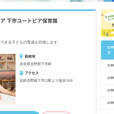
ア 下市ユートピア保育園
動できる子どもの育成を目指します
吉野
す
勤務地
奈良県吉野郡下市町
吉野
アクセス
吉野
近鉄吉野線下市口駅より徒歩16分
吉野
吉野