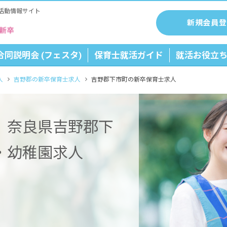
活動情報サイト
新規会員登
合同説明会 (フェスタ)
保育士就活ガイド
就活お役立
人
吉野郡の新卒保育士求人
吉野郡下市町の新卒保育士求人
】奈良県吉野郡下
・幼稚園求人