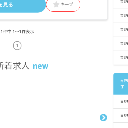
吉野
を見る
キープ
吉野
吉野
1件中 1〜1件表示
吉野
1
吉野
新着求人
吉野
す
吉野
吉野