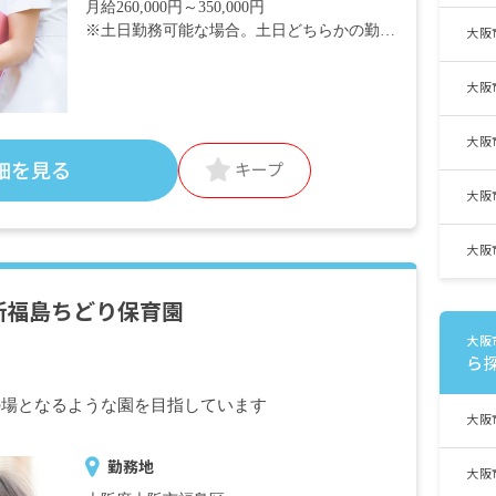
月給260,000円～350,000円
※土日勤務可能な場合。土日どちらかの勤務
大阪
ができない方は月給240,000円～
※みなし残業代10時間分（13,000円以上）を
大阪
含む。10時間を超過した場合は別途支給。
大阪
昇給年1回
細を見る
キープ
賞与年2回（3月／9月）（業績手当として）
保育士手当（月額40,000円／4月～9月分を9
大阪
月にまとめて支給、10月～3月分を3月にまと
めて支給）
大阪
交通費全額支給
新福島ちどり保育園
※入社後1～2カ月間は研修期間のため、時給
制で全国一律1,050円となります。
大阪
ら
の場となるような園を目指しています
大阪
勤務地
大阪