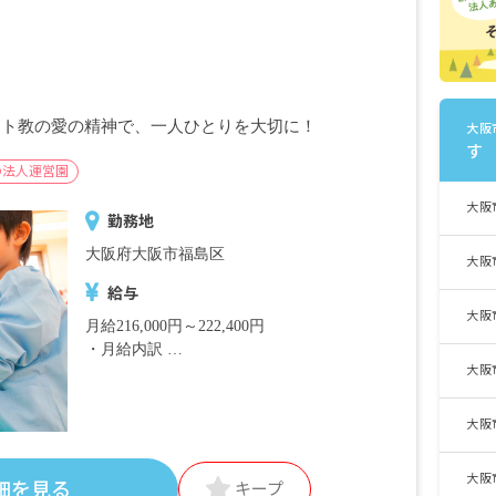
スト教の愛の精神で、一人ひとりを大切に！
大阪
す
の法人運営園
大阪
勤務地
大阪府大阪市福島区
大阪
給与
大阪
月給216,000円～222,400円
・月給内訳
大阪
基本給 198,000円～202,400円
諸手当 18,000円～20,000円
大阪
・定期的に支給される手当
通勤手当
大阪
細を見る
キープ