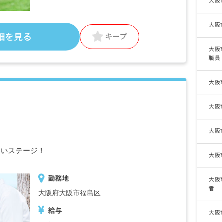
大阪
地域手当:15,000円
特殊業務手当:6,930円〜7,686円
大阪
処遇改善手当:6,000円
細を見る
キープ
大阪
職員
・定期的に支給される手当
大阪
通勤手当 実費支給（月額上限50,000円）
大阪
大阪
しいステージ！
大阪
勤務地
大阪
者
大阪府大阪市福島区
給与
大阪