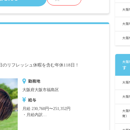
大阪
昇給あり 年1回
賞与あり 年3回 昨年実績：計4.5カ月分
※試用期間あり
大阪
大阪
大阪
日のリフレッシュ休暇を含む年休118日！
す
勤務地
大阪
大阪府大阪市福島区
大阪
給与
月給 230,760円〜251,352円
大阪
・月給内訳
育）
197,880円〜217,176円
調整手当手当:4,950円〜5,490円