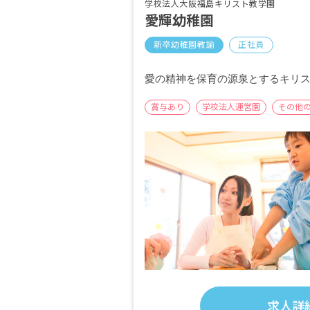
学校法人大阪福島キリスト教学園
愛輝幼稚園
新卒幼稚園教諭
正社員
愛の精神を保育の源泉とするキリ
賞与あり
学校法人運営園
その他
求人詳