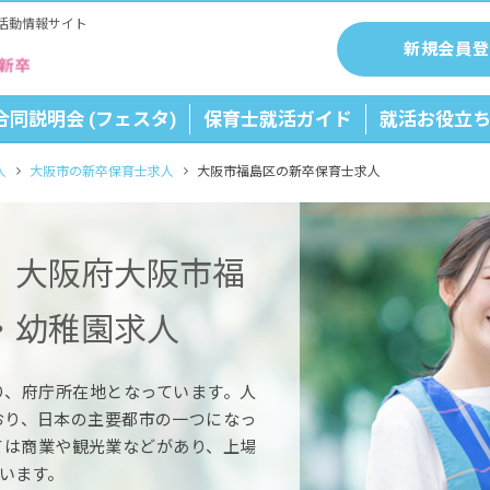
活動情報サイト
新規会員登
合同説明会 (フェスタ)
保育士就活ガイド
就活お役立
人
大阪市の新卒保育士求人
大阪市福島区の新卒保育士求人
】大阪府大阪市福
・幼稚園求人
り、府庁所在地となっています。人
っており、日本の主要都市の一つになっ
ては商業や観光業などがあり、上場
います。