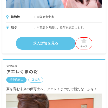
勤務地
大阪府豊中市
給与
※前歴を考慮し、給与を決定します。
月給207,800円～212,600円
（内訳）
求人詳細を見る
基本給 159,000円～163,000円
キープ
諸手当 48,800円～49,600円
＜別途支給手当＞
■交通費支給 月上限20,000円 ※自宅外通勤可
育保学園
アエレくまのだ
■住宅手当 月上限30,000円 ※本人名義の賃貸に
限る
新卒保育士
正社員
■期末手当（処遇改善手当）
■時間外手当
夢を育む未来の保育士へ、アエレくまのだで新たな一歩を！
■昇給年1回（4月）昨年実績：平均3,000円
■賞与年2回（7月／12月）昨年実績：計4.5カ月分
（初年度は3～3.5カ月）