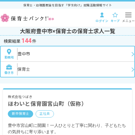
保育士・幼稚園教諭を目指す「学生向け」就職活動情報サイト
ログイン
キープ
メニュー
大阪府豊中市×保育士の保育士求人一覧
144
検索結果
件
豊中市
勤務地
保育士
働き方
株式会社つばき
ほわいと保育園宮山町（仮称）
新卒保育士
正社員
豊中市宮山町に開園！一人ひとりと丁寧に関わり、子どもたち
の気持ちに寄り添います。