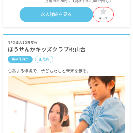
月給190,020円～（資格手当20,000円含む）
＜短大・専門卒＞
求人詳細を見る
月給180,010円～（資格手当20,000円含む）
キープ
昇給年1回（4月）
賞与年2回（6月、12月）
NPO法人SG博友会
ほうせんかキッズクラブ桃山台
通勤交通費支給 月上限38,000円
時間外手当
新卒保育士
正社員
処遇改善手当 5,000～40,000円
心温まる環境で、子どもたちと未来を創る。