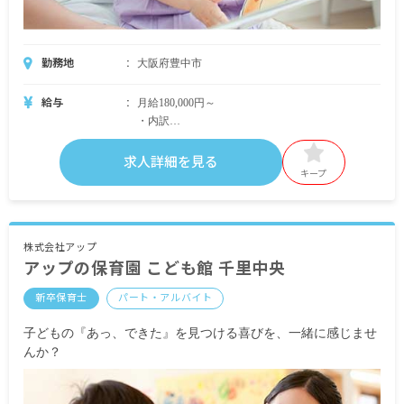
勤務地
大阪府豊中市
給与
月給180,000円～
・内訳
基本給180,000円～
求人詳細を見る
・別途支給手当
キープ
交通費支給 上限15,000円/月
昇給年1回（4月）昨年実績：5,000円～
株式会社アップ
アップの保育園 こども館 千里中央
※試用期間なし
新卒保育士
パート・アルバイト
子どもの『あっ、できた』を見つける喜びを、一緒に感じませ
んか？