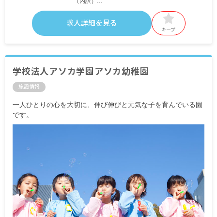
（内訳）
基本給 179,000円～
職務調整手当 10,000円
求人詳細を見る
職務手当 14,000円
キープ
＜別途支給手当＞
■交通費支給
■時間外手当
学校法人アソカ学園アソカ幼稚園
施設情報
■昇給年1回
■賞与年2回 基本給の4カ月分
一人ひとりの心を大切に、伸び伸びと元気な子を育んでいる園
です。
※試用期間3カ月