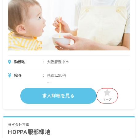
勤務地
大阪府豊中市
給与
時給1,280円
＜別途支給手当＞
■交通費支給 月上限20,000円
求人詳細を見る
■時間外手当
キープ
※試用期間3カ月／同条件
※契約期間 入職後1年ごとに更新有り
株式会社京進
HOPPA服部緑地