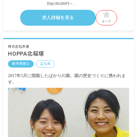
月給180,000円～
昇給年1回
賞与年2回（昨年度実績3.5ヶ月）
求人詳細を見る
キープ
【契約社員】
月給180,000円～
昇給年1回
株式会社京進
HOPPA北桜塚
【パート】
時給1,000円～1,300円
新卒保育士
正社員
昇給年1回
2017年5月に開園したばかりの園。園の歴史づくりに携われま
す。