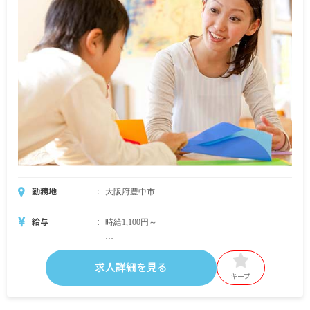
勤務地
大阪府豊中市
給与
時給1,100円～
・別途支給手当
処遇改善臨時手当（※期限あり）1,000円～9,000
求人詳細を見る
円
キープ
交通費支給 1日最大2,000円
時間外手当