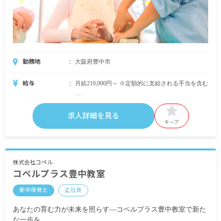
勤務地
大阪府豊中市
給与
月給210,000円～ ※定額的に支給される手当を含む
＜別途支給手当＞
■交通費支給（社内規定による）
求人詳細を見る
■時間外手当
キープ
■昇給年1回
■賞与年2回 計2カ月分
株式会社コペル
コペルプラス豊中教室
＜年収例＞
入職1年目／年収300万円
新卒保育士
正社員
※試用期間3カ月／同条件
あなたの育む力が未来を照らす—コペルプラス豊中教室で新た
な一歩を。