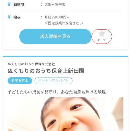
勤務地
大阪府豊中市
給与
月給250,000円～
※固定残業代を含まない
・別途支給手当
求人詳細を見る
残業代別途支給
キープ
処遇改善手当Ⅲ 6,000円／月
交通費規定内支給(最短・最安経路で規定内の往復
全額支給)
ぬくもりのおうち保育株式会社
ぬくもりのおうち保育上新田園
※試用期間1カ月／同条件
※契約期間／年度契約（入職日から当該年度3月ま
新卒保育士
パート・アルバイト
で）契約更新あり
子どもたちの成長を見守り、あなた自身も輝ける環境