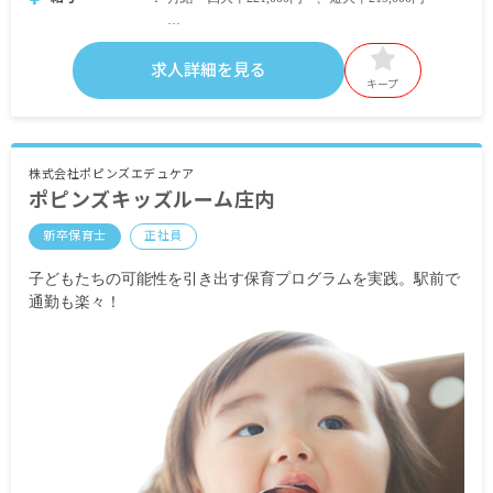
・月給内訳
基本給 四大卒182,000円～、短大卒184,000～
求人詳細を見る
資格手当 13,000円
キープ
施設手当 10,000円
・定期的に支給される手当
交通費支給 月上限28,000円
株式会社ポピンズエデュケア
ポピンズキッズルーム庄内
早番・遅番手当
残業代
新卒保育士
正社員
土日祝勤務手当
昇給有 昨年実績：1カ月あたり3,000円
子どもたちの可能性を引き出す保育プログラムを実践。駅前で
賞与年2回 昨年実績：計2.0カ月分
通勤も楽々！
※試用期間有