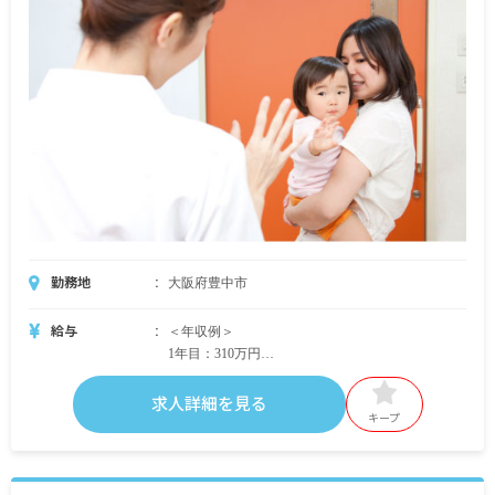
＜年収例＞
入社1年目／年収3,100,000円
入社3年目／年収3,400,000円
入社5年目／年収3,800,000円
※試用期間3カ月／同条件
勤務地
大阪府豊中市
給与
＜年収例＞
1年目：310万円
3年目：340万円
5年目：380万円
求人詳細を見る
キープ