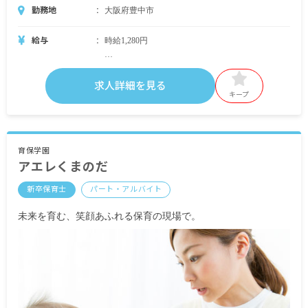
勤務地
大阪府豊中市
給与
時給1,280円
＜別途支給手当＞
■交通費支給 月上限20,000円
求人詳細を見る
■時間外手当
キープ
※試用期間3カ月／同条件
※契約期間 入職後1年ごとに更新有り
育保学園
アエレくまのだ
新卒保育士
パート・アルバイト
未来を育む、笑顔あふれる保育の現場で。