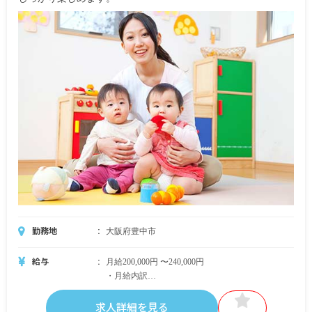
勤務地
大阪府豊中市
給与
月給200,000円 〜240,000円
・月給内訳
基本給:180,000円 〜220,000円
処遇手当:10,000円
求人詳細を見る