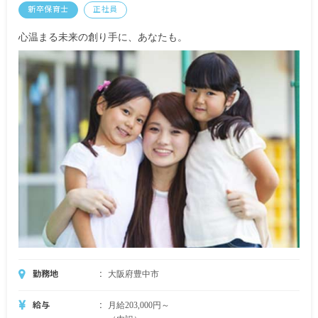
新卒保育士
正社員
※試用期間3カ月／同条件
※契約期間の定めなし
心温まる未来の創り手に、あなたも。
＜働き方によって収入UPできます！＞
・早番や遅番にご対応できる方には、1回ごとに
500円の手当を支給！（月20日勤務した場合、
10,000円を別途支給！）
・系列園にヘルプとして勤務して頂いた方は、1園
ごとに5,000円の手当付与！(最大2園まで)
※早番と遅番の定義
＜早番＞8:00を含む8:00以前の時間帯から勤務する
こと（8:00から勤務開始は早番）
＜遅番＞19:00を含む19:00以降の時間帯まで勤務す
ること（19:00までの勤務は遅番）
勤務地
大阪府豊中市
給与
月給203,000円～