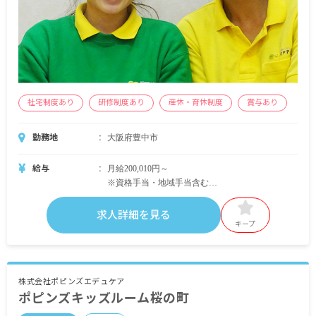
社宅制度あり
研修制度あり
産休・育休制度
賞与あり
勤務地
大阪府豊中市
給与
月給200,010円～
※資格手当・地域手当含む
賞与2カ月分（前年度実績）
通勤手当38,000円（月上限）
求人詳細を見る
昇給あり
キープ
株式会社ポピンズエデュケア
ポピンズキッズルーム桜の町