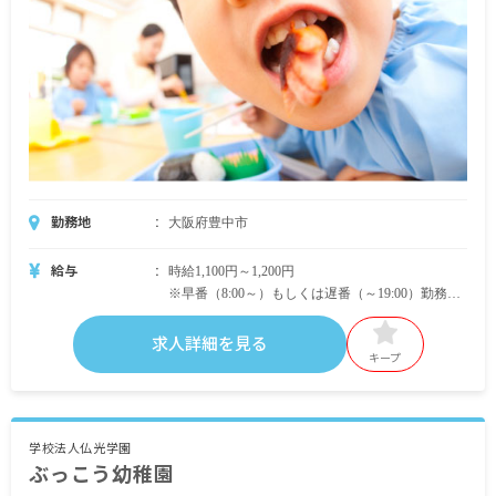
勤務地
大阪府豊中市
給与
時給1,100円～1,200円
※早番（8:00～）もしくは遅番（～19:00）勤務が
可能な方は時給1,200円
求人詳細を見る
・別途支給手当
キープ
複数園手当 月5,000円～10,000円
早朝手当（1回500円）
遅番手当（1回500円）
交通費支給 月上限30,000円
学校法人仏光学園
ぶっこう幼稚園
時間外手当