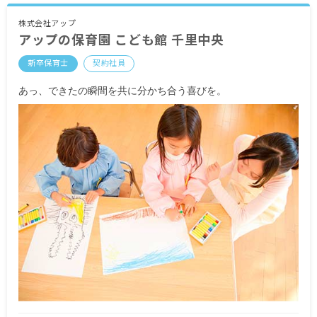
※試用期間1カ月／同条件（期間中は時給1,030
株式会社アップ
アップの保育園 こども館 千里中央
円）
※契約期間／年度契約（入職日から当該年度3月ま
新卒保育士
契約社員
で）契約更新あり
あっ、できたの瞬間を共に分かち合う喜びを。