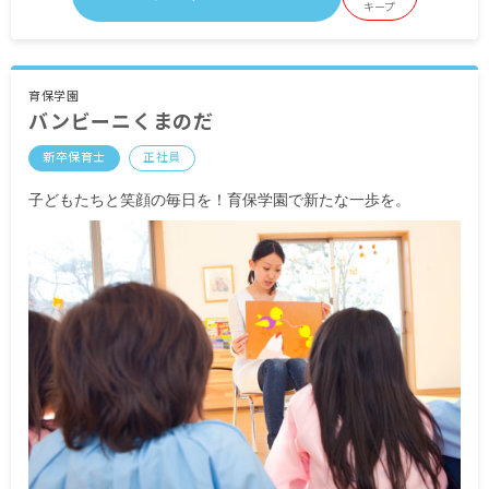
早勤務手当:10,000円
キープ
特例処遇手当:9,000円
育保学園
バンビーニくまのだ
・定期的に支給される手当
通勤手当 全額支給
新卒保育士
正社員
子どもたちと笑顔の毎日を！育保学園で新たな一歩を。