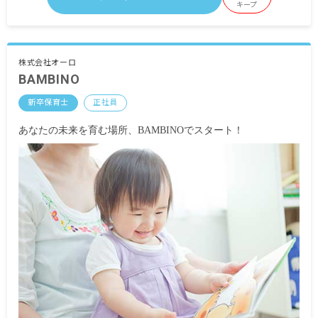
む。10時間を超過した場合は別途支給。
キープ
昇給年1回
賞与年2回（3月／9月）（業績手当として）
保育士手当（月額40,000円／4月～9月分を9月にま
株式会社オーロ
BAMBINO
とめて支給、10月～3月分を3月にまとめて支給）
交通費全額支給
新卒保育士
正社員
※入社後1～2カ月間は研修期間のため、時給制で
あなたの未来を育む場所、BAMBINOでスタート！
全国一律1,050円となります。