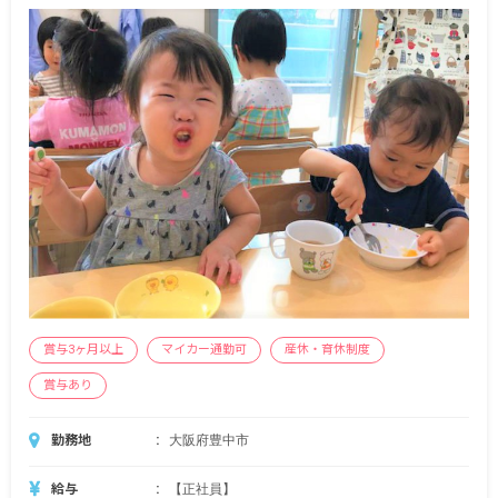
賞与3ヶ月以上
マイカー通勤可
産休・育休制度
賞与あり
勤務地
大阪府豊中市
給与
【正社員】