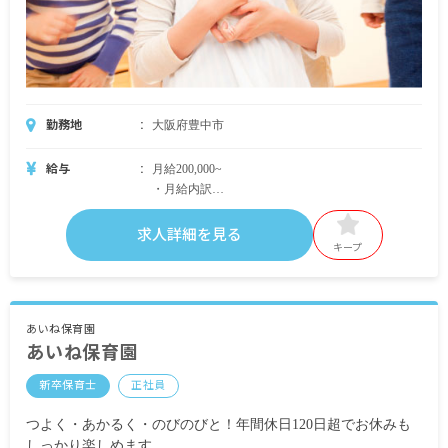
勤務地
大阪府豊中市
給与
月給200,000~
・月給内訳
185,200円~
特別手当5,000円 キャリアアップ手当5,000円 処遇
求人詳細を見る
特別手当12,960円
キープ
あいね保育園
あいね保育園
・定期的に支給される手当
通勤手当 実費支給 上限25,000円/月
新卒保育士
正社員
つよく・あかるく・のびのびと！年間休日120日超でお休みも
しっかり楽しめます。