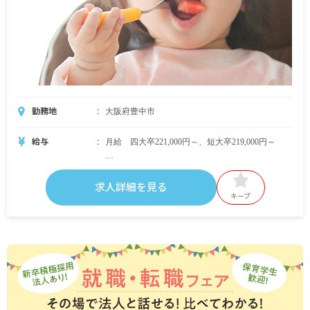
勤務地
大阪府豊中市
給与
月給 四大卒221,000円～、短大卒219,000円～
・月給内訳
基本給 四大卒182,000円～、短大卒184,000～
求人詳細を見る
手当 法人規定に準ずる
キープ
・定期的に支給される手当
交通費支給 月上限28,000円
調整手当 固定残業代5時間分（超過分は別途支
給）
昇給年1回
賞与有 昨年実績：年2回