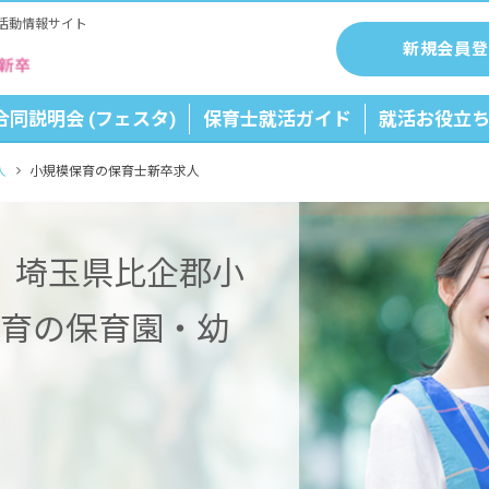
活動情報サイト
新規会員登
合同説明会 (フェスタ)
保育士就活ガイド
就活お役立
人
小規模保育の保育士新卒求人
】埼玉県比企郡小
保育の保育園・幼