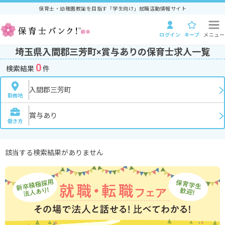
保育士・幼稚園教諭を目指す「学生向け」就職活動情報サイト
ログイン
キープ
メニュー
埼玉県入間郡三芳町×賞与ありの保育士求人一覧
0
検索結果
件
入間郡三芳町
勤務地
賞与あり
働き方
該当する検索結果がありません