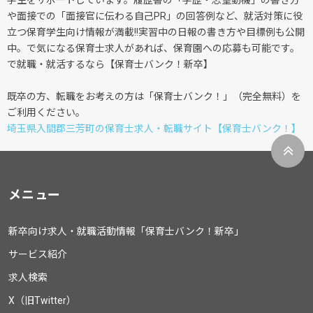
学生をサポートしています。履歴書の「学歴・志望動機」の書き方
や面接での「面接官に伝わる自己PR」の回答例など、就活対策に役
立つ保育学生向け情報が満載!!実習中の日報の書き方や目標例も公開
中。で気になる保育士求人があれば、保育園への応募も可能です。
で就職・就活するなら【保育士バンク！新卒】
既卒の方、転職をお考えの方は「保育士バンク！」（完全無料）を
ご利用ください。
埼玉県入間郡三芳町の保育士求人・転職サイト【保育士バンク！】
メニュー
新卒向け求人・就職活動情報「保育士バンク！新卒」
サービス紹介
求人検索
X（旧Twitter）