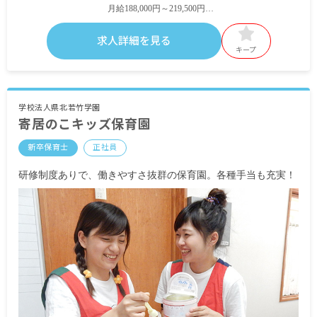
月給188,000円～219,500円
※試用期間3ヶ月～6ヶ月（時給950〜1,000円）
賞与4.1カ月分(前年度実績)
求人詳細を見る
昇給あり
キープ
【パート】
時給950～1,000円
学校法人県北若竹学園
寄居のこキッズ保育園
新卒保育士
正社員
研修制度ありで、働きやすさ抜群の保育園。各種手当も充実！