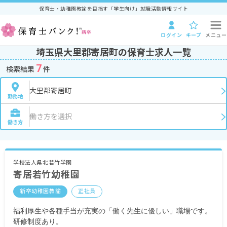
保育士・幼稚園教諭を目指す「学生向け」就職活動情報サイト
ログイン
キープ
メニュー
埼玉県大里郡寄居町の保育士求人一覧
7
検索結果
件
大里郡寄居町
勤務地
働き方を選択
働き方
学校法人県北若竹学園
寄居若竹幼稚園
新卒幼稚園教諭
正社員
福利厚生や各種手当が充実の「働く先生に優しい」職場です。
研修制度あり。