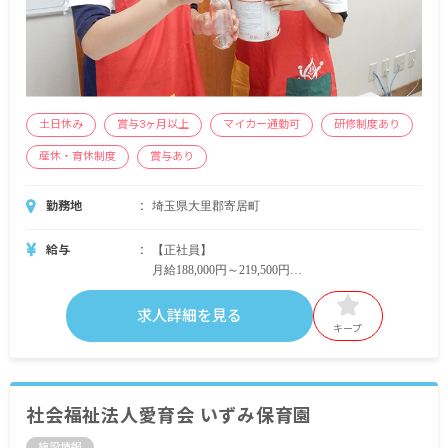
土日休み
賞与3ヶ月以上
マイカー通勤可
研修制度あり
産休・育休制度
賞与あり
勤務地
埼玉県大里郡寄居町
給与
【正社員】
月給188,000円～219,500円
※試用期間3ヶ月～6ヶ月（時給950〜1,000円）
賞与4.1カ月分(前年度実績)
求人詳細を見る
昇給あり
キープ
【パート】
時給950～1,000円
社会福祉法人愛育会 いずみ保育園
施設情報