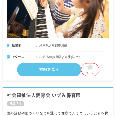
勤務地
埼玉県大里郡寄居町
アクセス
JR八高線折原駅より徒歩27分
詳細を見る
キープ
社会福祉法人愛育会 いずみ保育園
施設情報
園外活動や畑づくりなどを通して健康でたくましい子どもを育