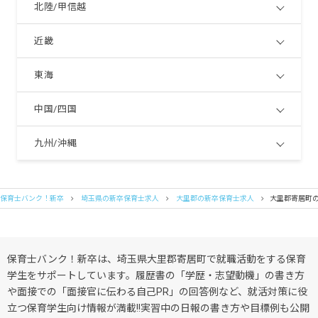
北陸/甲信越
近畿
東海
中国/四国
九州/沖縄
保育士バンク！新卒
埼玉県の新卒保育士求人
大里郡の新卒保育士求人
大里郡寄居町
保育士バンク！新卒は、埼玉県大里郡寄居町で就職活動をする保育
学生をサポートしています。履歴書の「学歴・志望動機」の書き方
や面接での「面接官に伝わる自己PR」の回答例など、就活対策に役
立つ保育学生向け情報が満載!!実習中の日報の書き方や目標例も公開