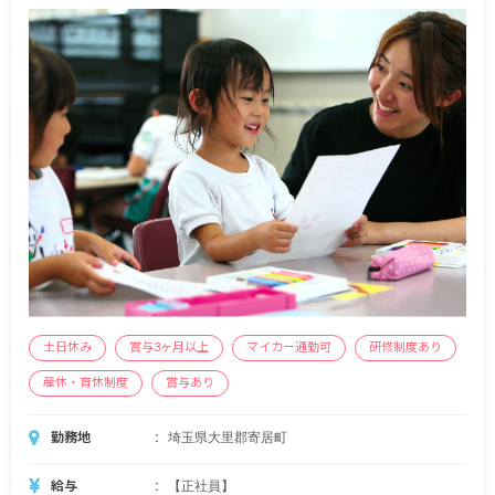
土日休み
賞与3ヶ月以上
マイカー通勤可
研修制度あり
産休・育休制度
賞与あり
勤務地
埼玉県大里郡寄居町
給与
【正社員】