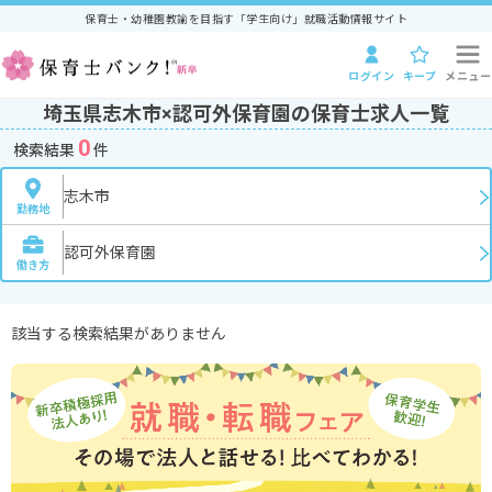
保育士・幼稚園教諭を目指す「学生向け」就職活動情報サイト
ログイン
キープ
メニュー
埼玉県志木市×認可外保育園の保育士求人一覧
0
検索結果
件
志木市
勤務地
認可外保育園
働き方
該当する検索結果がありません