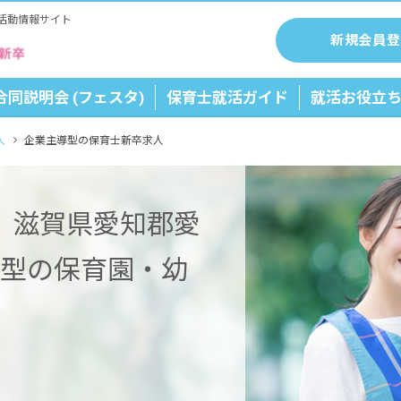
活動情報サイト
新規会員登
合同説明会 (フェスタ)
保育士就活ガイド
就活お役立
人
企業主導型の保育士新卒求人
】滋賀県愛知郡愛
導型の保育園・幼