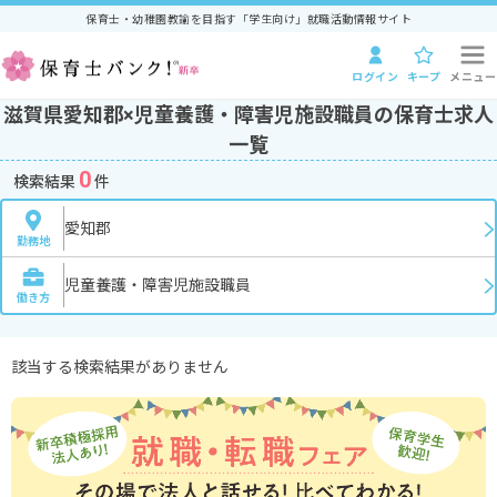
保育士・幼稚園教諭を目指す「学生向け」就職活動情報サイト
ログイン
キープ
メニュー
滋賀県愛知郡×児童養護・障害児施設職員の保育士求人
一覧
0
検索結果
件
愛知郡
勤務地
児童養護・障害児施設職員
働き方
該当する検索結果がありません