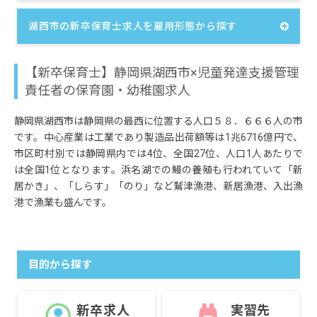
湖西市の新卒保育士求人を雇用形態から探す
【新卒保育士】静岡県湖西市×児童発達支援管理
責任者の保育園・幼稚園求人
静岡県湖西市は静岡県の最西に位置する人口５８．６６６人の市
です。中心産業は工業であり製造品出荷額等は1兆6716億円で、
市区町村別では静岡県内では4位、全国27位、人口1人あたりで
は全国1位となります。浜名湖での鰻の養殖も行われていて「新
居かき」、「しらす」「のり」など鷲津漁港、新居漁港、入出漁
港で漁業も盛んです。
目的から探す
新卒求人
実習先