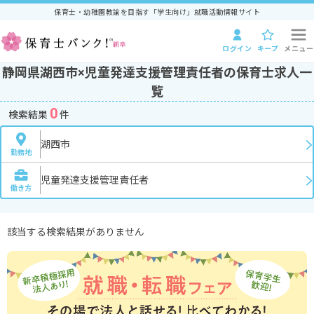
保育士・幼稚園教諭を目指す「学生向け」就職活動情報サイト
ログイン
キープ
メニュー
静岡県湖西市×児童発達支援管理責任者の保育士求人一
覧
0
検索結果
件
湖西市
勤務地
児童発達支援管理責任者
働き方
該当する検索結果がありません