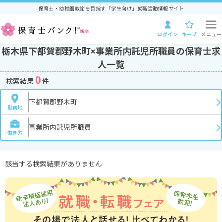
保育士・幼稚園教諭を目指す「学生向け」就職活動情報サイト
ログイン
キープ
メニュー
栃木県下都賀郡野木町×事業所内託児所職員の保育士求
人一覧
0
検索結果
件
下都賀郡野木町
勤務地
事業所内託児所職員
働き方
該当する検索結果がありません