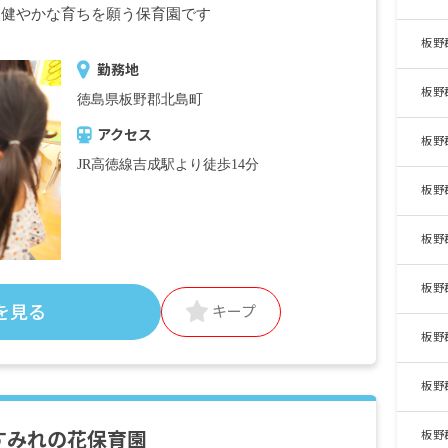
、健やかな育ちを願う保育園です
板野
勤務地
板野
徳島県板野郡北島町
アクセス
板野
JR高徳線吉成駅より徒歩14分
板野
板野
板野
を見る
キープ
板野
板野
すみれの花保育園
板野