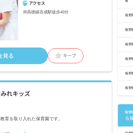
者
アクセス
JR高徳線吉成駅徒歩40分
板野
板野
板野
を見る
キープ
板野
板野
板野
すみれキッズ
板野
ら
児教育を取り入れた保育園です。