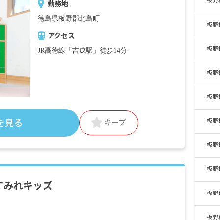
板野
勤務地
徳島県板野郡北島町
板野
アクセス
板野
JR高徳線「吉成駅」徒歩14分
板野
板野
板野
を見る
キープ
板野
板野
すみれキッズ
板野
板野