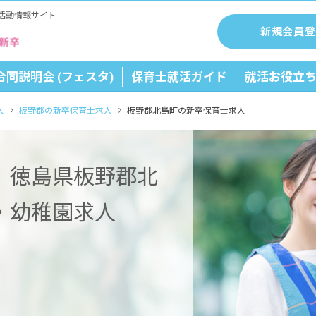
活動情報サイト
新規会員登
合同説明会 (フェスタ)
保育士就活ガイド
就活お役立
人
板野郡の新卒保育士求人
板野郡北島町の新卒保育士求人
】徳島県板野郡北
・幼稚園求人