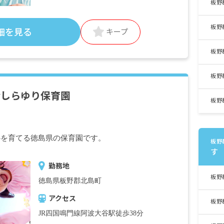
板野
・定期的に支給される手当
通勤手当 月上限21,000円
板野
細を見る
キープ
板野
昇給年1回 昨年実績：1,500円～2,600円
賞与年2回 昨年実績：計3.90カ月分
板野
会しらゆり保育園
※試用期間3カ月（※同条件）
板野
心を育てる徳島県の保育園です。
板野
す
勤務地
板野
徳島県板野郡北島町
アクセス
板野
JR四国鳴門線阿波大谷駅徒歩38分