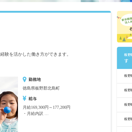
や経験を活かした働き方ができます。
板野
す
板野
勤務地
徳島県板野郡北島町
板野
給与
板野
月給169,300円～177,200円
・月給内訳
板野
基本給 164,300円～172,200円
業務手当 5,000円