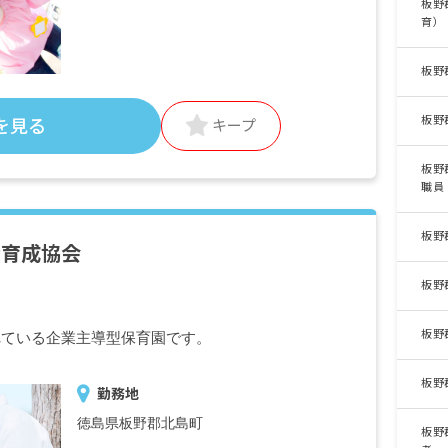
板野
育）
板野
板野
を見る
キープ
板野
職員
板野
全育成協会
板野
板野
れている企業主導型保育園です。
板野
勤務地
徳島県板野郡北島町
板野