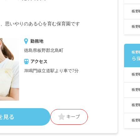
板野
く、思いやりのある心を育む保育園です
板野
勤務地
徳島県板野郡北島町
板野
ら
アクセス
JR鳴門線立道駅より車で7分
板野
板野
板野
を見る
キープ
板野