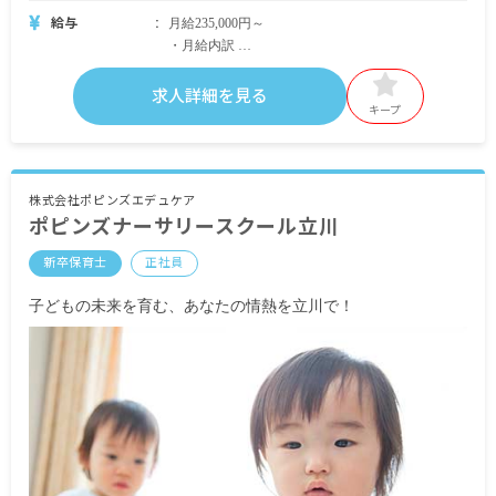
給与
月給235,000円～
・月給内訳
基本給 220,000円～
固定残業時間手当 10,000円（10時間 ※残業の有
求人詳細を見る
無に関わらず支給、10時間を超過した分は別途残
キープ
業手当を支給）
・定期的に支給される手当
通勤手当 月上限100,000円
株式会社ポピンズエデュケア
ポピンズナーサリースクール立川
送迎手当 5,000円
新卒保育士
正社員
昇給あり年1回
賞与あり年2回（業績による）
子どもの未来を育む、あなたの情熱を立川で！
※試用期間3カ月