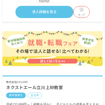
・月給内訳
基本給 220,000円～
固定残業時間手当 10,000円（10時間）
求人詳細を見る
・定期的に支給される手当
キープ
送迎手当 5,000円
通勤手当 月上限100,000円
昇給あり年1回
賞与あり年2回（業績による）
※試用期間3カ月
株式会社COLORS
ネクストエール立川上砂教室
新卒保育士
正社員
月給235,000円～！経験を活かし、子どもたちの成長を支えませ