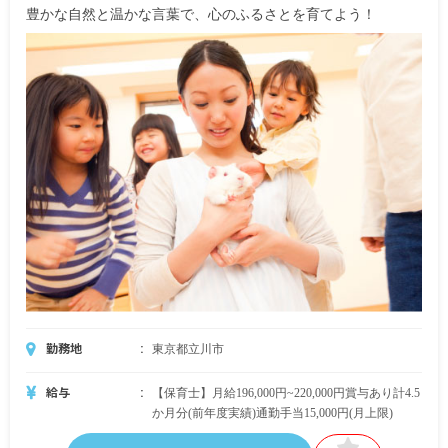
豊かな自然と温かな言葉で、心のふるさとを育てよう！
賞与あり（（実績あり））
試用期間あり（3ヶ月（条件変更なし））
勤務地
東京都立川市
給与
【保育士】月給196,000円~220,000円賞与あり計4.5
か月分(前年度実績)通勤手当15,000円(月上限)