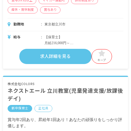
賞与3ヶ月以上
マイカー通勤可
研修制度あり
産休・育休制度
賞与あり
勤務地
東京都立川市
給与
【保育士】
月給216,000円～
【看護師】
求人詳細を見る
月給209,000円～
キープ
ともに賞与4.3カ月（前年度実績）
昇給あり
株式会社COLORS
ネクストエール 立川教室(児童発達支援/放課後
デイ)
新卒保育士
正社員
賞与年2回あり、昇給年1回あり！あなたの頑張りをしっかり評
価します。