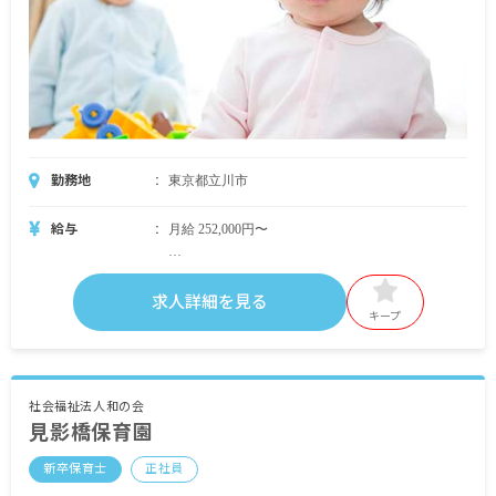
勤務地
東京都立川市
給与
月給 252,000円〜
・月給内訳
182,000円〜
求人詳細を見る
キープ
・定期的に支給される手当
資格手当 13,000円
施設手当 37,000円〜
一律手当 20,000円〜
社会福祉法人和の会
見影橋保育園
交通費あり
残業代実費支給
新卒保育士
正社員
昇給あり