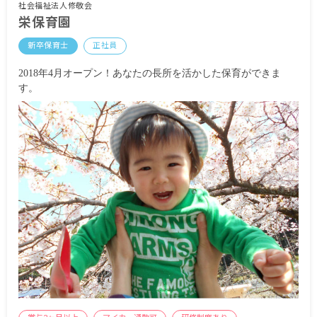
合計：197,670円
社会福祉法人修敬会
栄保育園
■短大卒（2年制卒）
新卒保育士
正社員
基本給：175,500円
特殊業務手当：17,550円
2018年4月オープン！あなたの長所を活かした保育ができま
合計：193,050円
す。
■専門卒
基本給：175,500円
特殊業務手当：17,550円
合計：193,050円