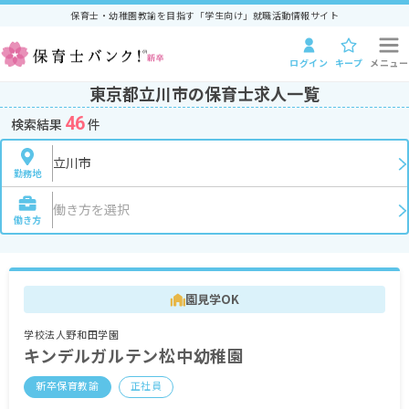
保育士・幼稚園教諭を目指す「学生向け」就職活動情報サイト
ログイン
キープ
メニュー
東京都立川市の保育士求人一覧
46
検索結果
件
立川市
勤務地
働き方を選択
働き方
園見学OK
学校法人野和田学園
キンデルガルテン松中幼稚園
新卒保育教諭
正社員