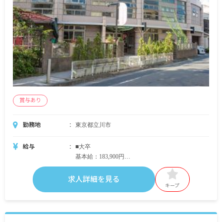
※年度末に、国からの通知による処遇改善額を年
度末賞与として支給する場合あり。
※試用期間4カ月／同条件
賞与あり
勤務地
東京都立川市
給与
■大卒
基本給：183,900円
特殊業務手当：18,390円
合計：202,290円
求人詳細を見る
キープ
■短大卒（3年制卒）
基本給：179,700円
特殊業務手当：17,970円