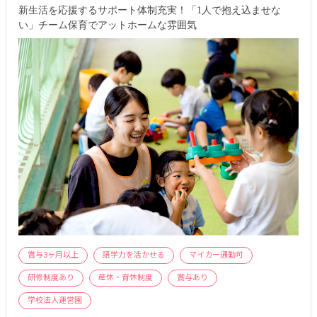
新生活を応援するサポート体制充実！「1人で抱え込ませな
い」チーム保育でアットホームな雰囲気
賞与3ヶ月以上
語学力を活かせる
マイカー通勤可
研修制度あり
産休・育休制度
賞与あり
学校法人運営園