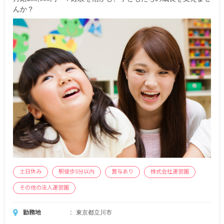
んか？
土日休み
駅徒歩5分以内
賞与あり
株式会社運営園
その他の法人運営園
勤務地
東京都立川市