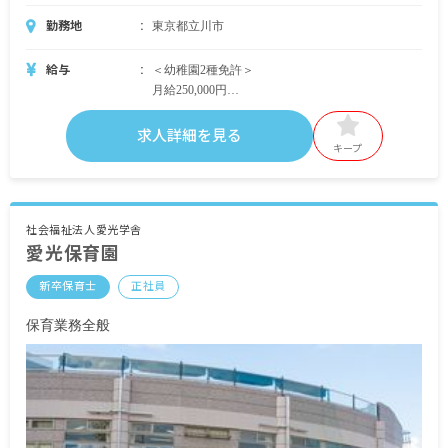
勤務地
東京都立川市
給与
＜幼稚園2種免許＞
月給250,000円
（内訳）
基本給 180,000円
求人詳細を見る
諸手当 70,000円
キープ
＜幼稚園1種免許＞
月給254,000円
（内訳）
社会福祉法人愛光学舎
愛光保育園
基本給 184,000円
諸手当 70,000円
新卒保育士
正社員
＜別途支給手当＞
保育業務全般
■交通費支給 月上限20,000円
■時間外手当
■昇給年1回（4月）昨年実績： 4,000円／月
■賞与年2回（6月／12月）昨年実績：1年目2カ月
分／2年目以降3カ月分