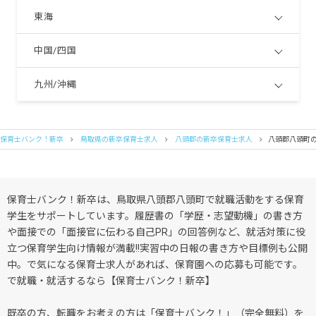
東海
中国/四国
九州/沖縄
保育士バンク！新卒
鳥取県の新卒保育士求人
八頭郡の新卒保育士求人
八頭郡八頭町
保育士バンク！新卒は、鳥取県八頭郡八頭町で就職活動をする保育
学生をサポートしています。履歴書の「学歴・志望動機」の書き方
や面接での「面接官に伝わる自己PR」の回答例など、就活対策に役
立つ保育学生向け情報が満載!!実習中の日報の書き方や目標例も公開
中。で気になる保育士求人があれば、保育園への応募も可能です。
で就職・就活するなら【保育士バンク！新卒】
既卒の方、転職をお考えの方は「保育士バンク！」（完全無料）を