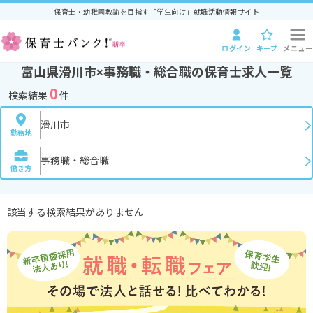
保育士・幼稚園教諭を目指す「学生向け」就職活動情報サイト
ログイン
キープ
メニュー
富山県滑川市×事務職・総合職の保育士求人一覧
0
検索結果
件
滑川市
勤務地
事務職・総合職
働き方
該当する検索結果がありません