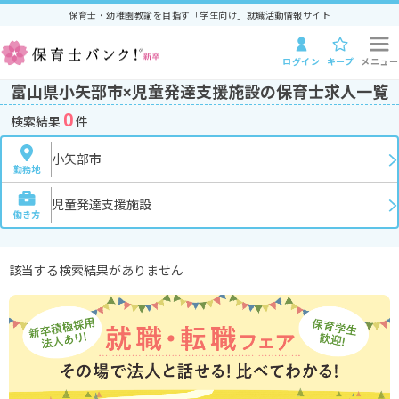
保育士・幼稚園教諭を目指す「学生向け」就職活動情報サイト
ログイン
キープ
メニュー
富山県小矢部市×児童発達支援施設の保育士求人一覧
0
検索結果
件
小矢部市
勤務地
児童発達支援施設
働き方
該当する検索結果がありません