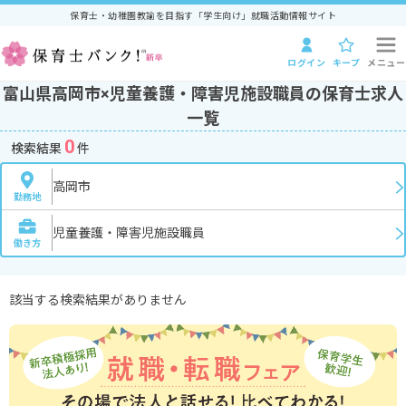
保育士・幼稚園教諭を目指す「学生向け」就職活動情報サイト
ログイン
キープ
メニュー
富山県高岡市×児童養護・障害児施設職員の保育士求人
一覧
0
検索結果
件
高岡市
勤務地
児童養護・障害児施設職員
働き方
該当する検索結果がありません