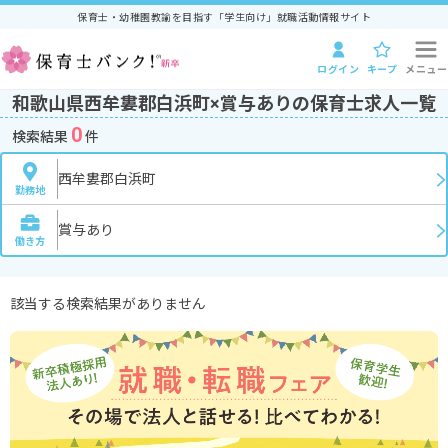
保育士・幼稚園教諭を目指す「学生向け」就職活動情報サイト
ログイン
キープ
メニュー
和歌山県西牟婁郡白浜町×賞与ありの保育士求人一覧
0
検索結果
件
西牟婁郡白浜町
勤務地
賞与あり
働き方
該当する検索結果がありません