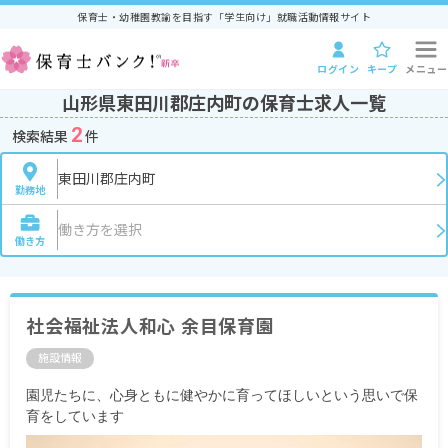
保育士・幼稚園教諭を目指す「学生向け」就職活動情報サイト
ログイン
キープ
メニュー
山形県東田川郡庄内町の保育士求人一覧
2
検索結果
件
東田川郡庄内町
勤務地
働き方を選択
働き方
社会福祉法人和心 余目保育園
施設情報
園児たちに、心身ともに健やかに育ってほしいという思いで保
育をしています