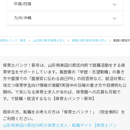
中国/四国
九州/沖縄
保育士バンク！新卒
山形県の新卒保育士求人
東田川郡の新卒保育士求人
東田川郡庄
保育士バンク！新卒は、山形県東田川郡庄内町で就職活動をする保
育学生をサポートしています。履歴書の「学歴・志望動機」の書き
方や面接での「面接官に伝わる自己PR」の回答例など、就活対策に
役立つ保育学生向け情報が満載!!実習中の日報の書き方や目標例も公
開中。で気になる保育士求人があれば、保育園への応募も可能で
す。で就職・就活するなら【保育士バンク！新卒】
既卒の方、転職をお考えの方は「保育士バンク！」（完全無料）を
ご利用ください。
山形県東田川郡庄内町の保育士求人・転職サイト【保育士バン