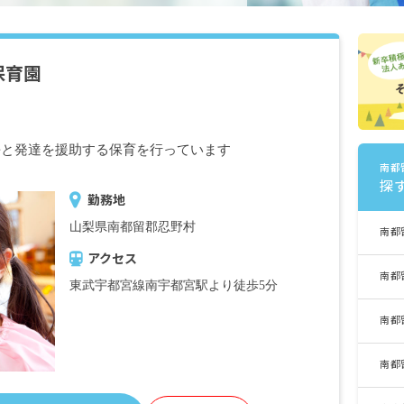
保育園
長と発達を援助する保育を行っています
南都
探
勤務地
山梨県南都留郡忍野村
南都
アクセス
南都
東武宇都宮線南宇都宮駅より徒歩5分
南都
南都