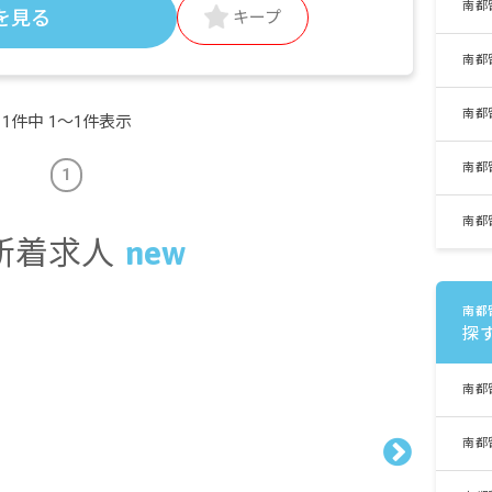
南都
を見る
キープ
南都
南都
1件中 1〜1件表示
南都
1
南都
新着求人
南都
探
南都
南都