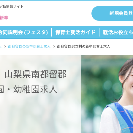
活動情報サイト
新規会員登
合同説明会 (フェスタ)
保育士就活ガイド
就活お役立
人
南都留郡の新卒保育士求人
南都留郡忍野村の新卒保育士求人
】山梨県南都留郡
園・幼稚園求人