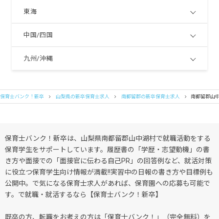
東海
中国/四国
九州/沖縄
保育士バンク！新卒
山梨県の新卒保育士求人
南都留郡の新卒保育士求人
南都留郡山
保育士バンク！新卒は、山梨県南都留郡山中湖村で就職活動をする
保育学生をサポートしています。履歴書の「学歴・志望動機」の書
き方や面接での「面接官に伝わる自己PR」の回答例など、就活対策
に役立つ保育学生向け情報が満載!!実習中の日報の書き方や目標例も
公開中。で気になる保育士求人があれば、保育園への応募も可能で
す。で就職・就活するなら【保育士バンク！新卒】
既卒の方、転職をお考えの方は「保育士バンク！」（完全無料）を