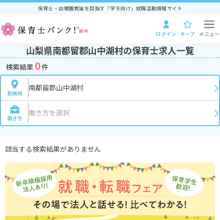
保育士・幼稚園教諭を目指す「学生向け」就職活動情報サイト
ログイン
キープ
メニュー
山梨県南都留郡山中湖村の保育士求人一覧
0
検索結果
件
南都留郡山中湖村
勤務地
働き方を選択
働き方
該当する検索結果がありません