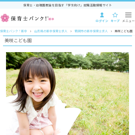
保育士・幼稚園教諭を目指す「学生向け」就職活動情報サイト
ログイン
キープ
メニュー
保育士バンク！新卒
山形県の新卒保育士求人
鶴岡市の新卒保育士求人
美咲こども園
美咲こども園