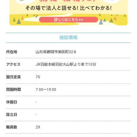
施設情報
所在地
山形県鶴岡市美咲町32-8
アクセス
JR羽越本線羽前大山駅より車で10分
園児定員
75
開園時間
7:00～19:00
休園日
-
設立日
-
職員数
29