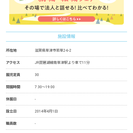
施設情報
所在地
滋賀県草津市若草2-6-2
アクセス
JR琵琶湖線南草津駅より車で11分
園児定員
30
開園時間
7:30～19:00
休園日
-
設立日
2014年4月1日
職員数
-