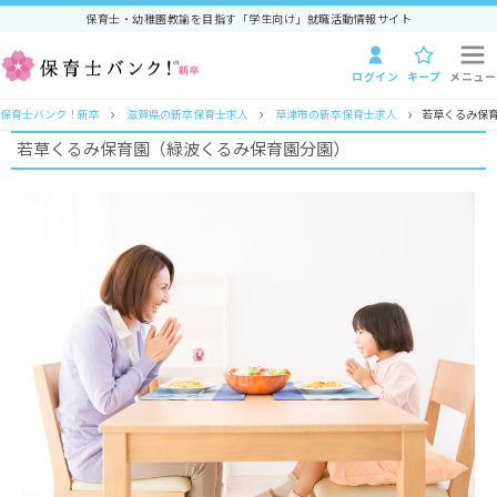
保育士・幼稚園教諭を目指す「学生向け」就職活動情報サイト
ログイン
キープ
メニュー
保育士バンク！新卒
滋賀県の新卒保育士求人
草津市の新卒保育士求人
若草くるみ保
若草くるみ保育園（緑波くるみ保育園分園）