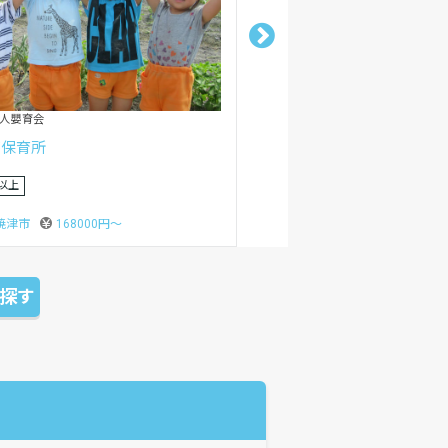
活動法人障害福祉支援もえぎ
ンター
20日以上
掛川市
250000円〜
探す