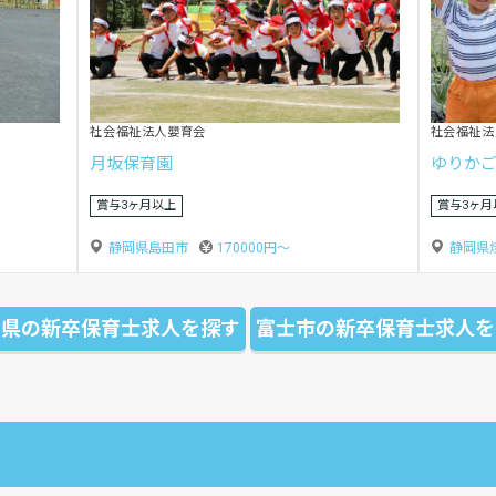
株式会社女性イキイキカンパニー
特定非営利
ミキネおひさまの森保育園
掛川セ
残業なし
年間休日1
静岡県藤枝市
170000円〜
静岡県
岡県の新卒保育士求人を探す
富士市の新卒保育士求人を