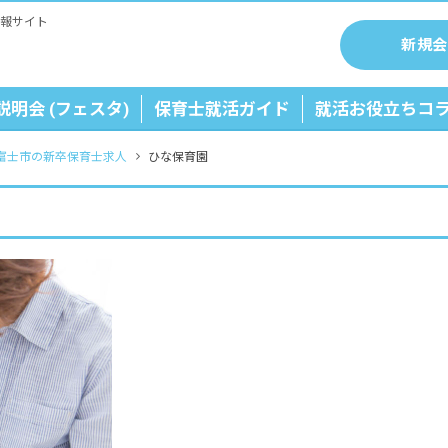
報サイト
新規会
説明会 (フェスタ)
保育士就活ガイド
就活お役立ちコ
富士市の新卒保育士求人
ひな保育園