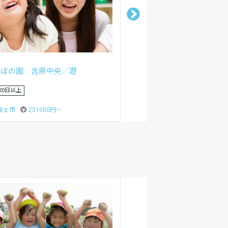
人旭福祉会
ご保育園
富士市
150000円〜