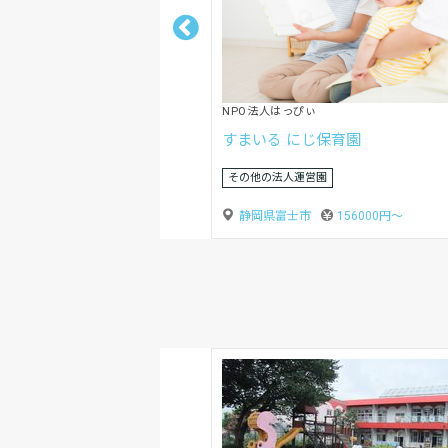
社会福祉法人鶏声会
認定こども園 富士見台リズム
賞与あり
静岡県富士市
191296円〜