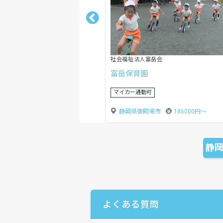
社会福祉法人嬰育会
第三ゆりかご保育所
賞与3ヶ月以上
静岡県焼津市
173000円〜
静
よくある質問