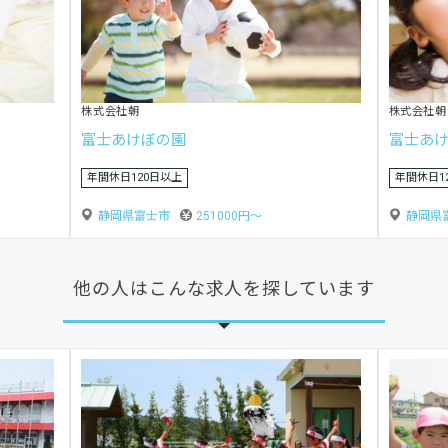
株式会社朝
社会福祉法
富士あけぼの園 吉原中央／遊
みどり
静岡県富士市
251000円〜
静岡県
他の人はこんな求人を探しています