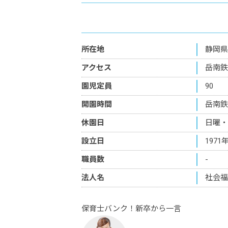
所在地
静岡県
アクセス
岳南鉄
園児定員
90
開園時間
岳南鉄
休園日
日曜・
設立日
1971
職員数
-
法人名
社会福
保育士バンク！新卒から一言