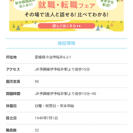
施設情報
所在地
愛媛県今治市桜井6-2-1
アクセス
JR予讃線伊予桜井駅より徒歩15分
園児定員
90
開園時間
JR予讃線伊予桜井駅より徒歩15分~90
休園日
日曜・祝祭日・年末年始
設立日
1949年7月1日
職員数
32