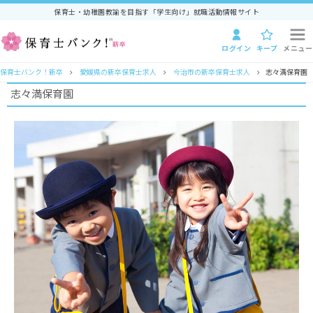
保育士・幼稚園教諭を目指す「学生向け」就職活動情報サイト
ログイン
キープ
メニュー
保育士バンク！新卒
愛媛県の新卒保育士求人
今治市の新卒保育士求人
志々満保育園
志々満保育園