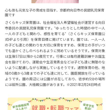
心も体も元気な子の育成を目指す、京都府向日市の民間乳児保育
園です
さくらキッズ保育園は、社会福祉法人希望福祉会が運営する向日
市委託の民間乳児保育園です。"ゆったりとした時間の中で一人
一人の子どもと関わり、感性を育てる"（さくらキッズ保育園公
式HPより引用）を保育目標に掲げています。園では、一人一人
の子ども達との関わりを大切に保育をすすめ、保育士の手がいつ
でも温かくさしのべられるように努めているそうです。保育対象
は生後57日以降から2歳児です。行事には毎月避難訓練やお誕生
会を設けており、運動会や生活発表会などは子ども達に無理のな
いように配慮しながら実施しているそうです。通常保育の他、地
域の0歳から3歳までの子ども達に対して、園庭開放を行っている
ようです。園の周辺には公園が点在しており、徒歩約5分の場所
には祓所公園、大極殿公園があります。※2021年2月24日時点