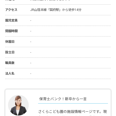
アクセス
JR山陰本線「国府駅」から徒歩14分
園児定員
-
開園時間
-
休園日
-
設立日
-
職員数
-
法人名
-
保育士バンク！新卒から一言
さくらこども園の施設情報ページです。現