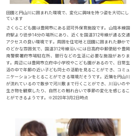
田園と円山川に囲まれた環境で、変化に興味を持つ姿を大切にし
ています
さくらこども園は豊岡市にある認可外保育施設です。山陰本線国
府駅より徒歩14分の場所にあり、近くを国道312号線が通る交通
アクセスの良い環境です。周囲を住宅地と田園に囲まれた静かで
のどかな雰囲気で、国道312号線沿いには日高府中郵便局や豊岡
南警察署府市場駐在所、銀行などの生活に必要な施設がありま
す。周辺には豊岡市立府中小学校やこども園があるので、日常生
活の中で年齢の近い子ども同士の活動を見ることができ、コミュ
ニケーションをとることができる環境だそうです。近隣を円山川
が流れているので散歩で河川敷まで行くことができ、川沿いのや
生き物を観察したり、自然との触れ合いで季節の変化を感じるこ
とができるようです。※2020年3月2日時点