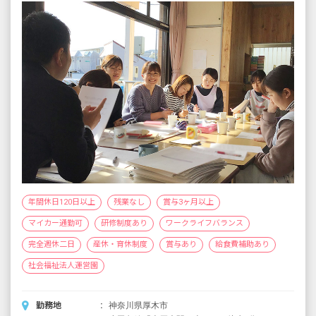
その他手当、交通費（月30,000円まで）
・時間外手当・早遅番手当（日額500円）
年間休日120日以上
残業なし
賞与3ヶ月以上
マイカー通勤可
研修制度あり
ワークライフバランス
完全週休二日
産休・育休制度
賞与あり
給食費補助あり
社会福祉法人運営園
勤務地
神奈川県厚木市