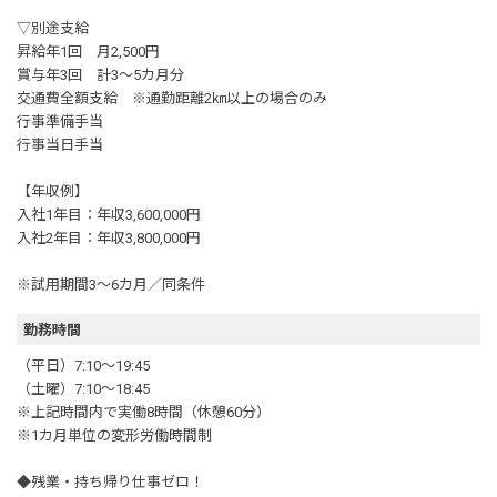
▽別途支給
昇給年1回 月2,500円
賞与年3回 計3～5カ月分
交通費全額支給 ※通勤距離2㎞以上の場合のみ
行事準備手当
行事当日手当
【年収例】
入社1年目：年収3,600,000円
入社2年目：年収3,800,000円
※試用期間3〜6カ月／同条件
勤務時間
（平日）7:10〜19:45
（土曜）7:10〜18:45
※上記時間内で実働8時間（休憩60分）
※1カ月単位の変形労働時間制
◆残業・持ち帰り仕事ゼロ！