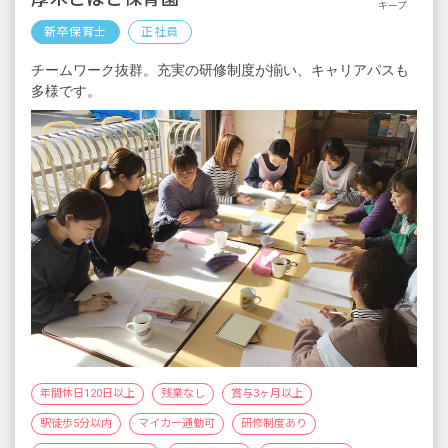
キープ
新卒保育士
正社員
チームワーク抜群。充実の研修制度が揃い、キャリアパスも
多様です。
年間休日120日以上
残業なし
賞与3ヶ月以上
駅徒歩5分以内
マイカー通勤可
研修制度あり