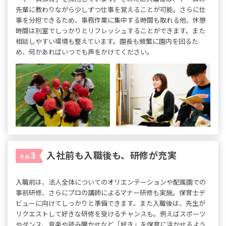
先輩に教わりながら少しずつ仕事を覚えることが可能。さらに仕
事を分担できるため、事務作業に集中する時間も取れる他、休憩
時間は別室でしっかりとリフレッシュすることができます。また
相談しやすい環境も整えています。園長も頻繁に園内を回るた
め、何かあればいつでも声をかけてください。
入社前も入職後も、研修が充実
3
その
入職前は、法人全体についてのオリエンテーションや配属園での
事前研修、さらにプロの講師によるマナー研修も実施。保育士デ
ビューに向けてしっかりと準備できます。また入職後は、先生が
リクエストして好きな研修を受けるチャンスも。例えばスポーツ
やダンス、音楽や読み聞かせなど「好き」を保育に活かせるよう