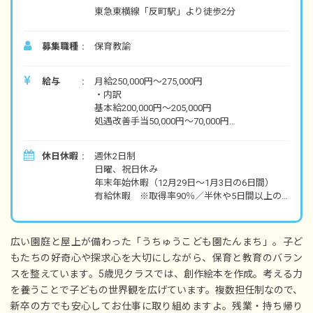
東急東横線「反町駅」より徒歩2分
募集職種
保育教諭
給与
月給250,000円～275,000円
・内訳
基本給200,000円～205,000円
処遇改善手当50,000円～70,000円
▽別途支給
休日休暇
週休2日制
昇給年1回 月2,500円
日曜、祝日休み
賞与年3回 計3～5カ月分
年末年始休暇（12月29日～1月3日の6日間）
交通費全額支給 ※通勤距離2㎞以上の場合の
有給休暇 ※取得率90％／半休や5日間以上の
み
連休取得も可
行事準備手当
慶弔休暇
行事当日手当
産前産後・育児休暇 ※取得率・復帰率100％
広い園庭と屋上が備わった「うちゅうこども園たんまち」。子ど
介護休暇
【年収例】
もたちの好奇心や探求心を大切にしながら、保育と教育のバラン
育児看護休暇（有給として取得可能※諸条件あ
入社1年目：年収3,600,000円
スを整えています。5歳児クラスでは、創作絵本を作成。考える力
り）
入社2年目：年収3,800,000円
病気休暇 ※3大疾病等に限る／諸条件あり
を養うことで子どもの世界観を広げています。複数担任制なので、
・年間休日122日
新卒の方でも安心してお仕事に取り組めますよ。残業・持ち帰り
※試用期間3〜6カ月／同条件