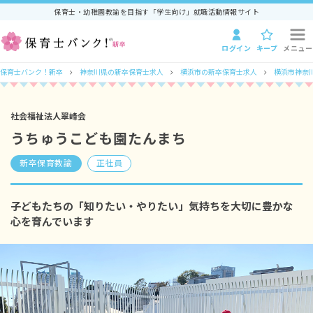
保育士・幼稚園教諭を目指す「学生向け」就職活動情報サイト
ログイン
キープ
メニュー
保育士バンク！新卒
神奈川県の新卒保育士求人
横浜市の新卒保育士求人
横浜市神奈
社会福祉法人翠峰会
うちゅうこども園たんまち
新卒保育教諭
正社員
子どもたちの「知りたい・やりたい」気持ちを大切に豊かな
心を育んでいます