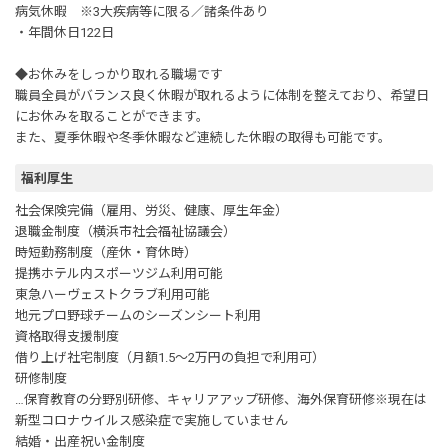
病気休暇 ※3大疾病等に限る／諸条件あり
・年間休日122日
◆お休みをしっかり取れる職場です
職員全員がバランス良く休暇が取れるように体制を整えており、希望日
にお休みを取ることができます。
また、夏季休暇や冬季休暇など連続した休暇の取得も可能です。
福利厚生
社会保険完備（雇用、労災、健康、厚生年金）
退職金制度（横浜市社会福祉協議会）
時短勤務制度（産休・育休時）
提携ホテル内スポーツジム利用可能
東急ハーヴェストクラブ利用可能
地元プロ野球チームのシーズンシート利用
資格取得支援制度
借り上げ社宅制度（月額1.5～2万円の負担で利用可）
研修制度
…保育教育の分野別研修、キャリアアップ研修、海外保育研修※現在は
新型コロナウイルス感染症で実施していません
結婚・出産祝い金制度