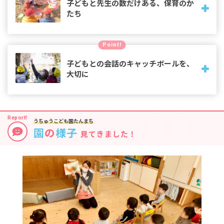
をそばで見守るのが、保育士の使命だと考えています。
子どもと先生の数だけある、保育のか
たち
「こうしなければならない」という保育方針はありません。
Point!
子どもの個性と先生たちのアイデアで化学反応を起こし、子
どもたちが楽しく過ごせるような保育を心がけています。
子どもとの会話のキャッチボールを、
大切に
きれいな言葉を使う。子どもたちが伝えたいメッセージをま
っすぐに受け止めて答える。大切な幼少期の言葉やコミュニ
うちゅうこども園たんまち
ケーション能力の発達を、先生も全力でサポートします。
園
の
様子
見てきました！