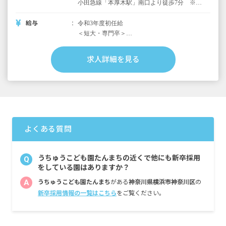
小田急線「本厚木駅」南口より徒歩7分 ※近
くには駅ビルミロードがあり、スーパー、薬
局、本屋、カフェ、ファッション、雑貨何で
給与
令和3年度初任給
も揃っています。園の近くにはお散歩ができ
＜短大・専門卒＞
る自然豊かな公園、河原、畑もあります。
月給210,050円（基本給：180,050円)
含：処遇改善手当・皆勤手当・固定残業代
求人詳細を見る
※固定残業代は6,000円／3.5時間分。超過分別
途支給
＜大卒＞
月給215,150円（基本給：185,150円）
含：処遇改善手当・皆勤手当・固定残業代
※固定残業代は6,000円／3.5時間分。超過分別
よくある質問
途支給
賞与：年2回 3ヶ月分（前年度実績）
うちゅうこども園たんまちの近くで他にも新卒採用
Q
昇給：年1回 6月
をしている園はありますか？
その他手当、交通費（月30,000円まで）
A
うちゅうこども園たんまち
がある
神奈川県横浜市神奈川区
の
・時間外手当・早遅番手当（日額500円）
新卒採用情報の一覧はこちら
をご覧ください。