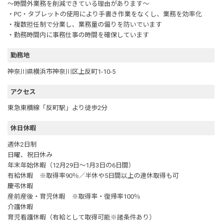
～時間外業務を削減できている理由があります～
・PC・タブレットの使用により手書き作業をなくし、業務を効率化
・複数担任制で分業し、業務量の偏りを防いでいます
・勤務時間内に事務仕事の時間を確保しています
勤務地
神奈川県横浜市神奈川区上反町1-10-5
アクセス
東急東横線「反町駅」より徒歩2分
休日休暇
週休2日制
日曜、祝日休み
年末年始休暇（12月29日～1月3日の6日間）
有給休暇 ※取得率90％／半休や5日間以上の連休取得も可
慶弔休暇
産前産後・育児休暇 ※取得率・復帰率100％
介護休暇
育児看護休暇（有給として取得可能※諸条件あり）