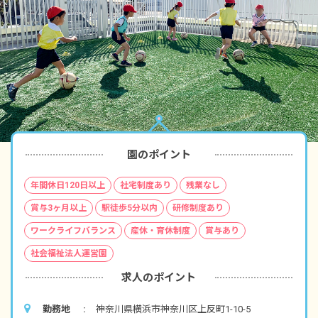
園のポイント
年間休日120日以上
社宅制度あり
残業なし
賞与3ヶ月以上
駅徒歩5分以内
研修制度あり
ワークライフバランス
産休・育休制度
賞与あり
社会福祉法人運営園
求人のポイント
勤務地
神奈川県横浜市神奈川区上反町1-10-5