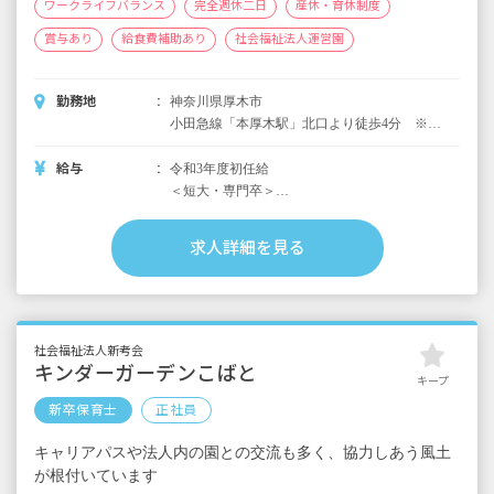
ワークライフバランス
完全週休二日
産休・育休制度
賞与あり
給食費補助あり
社会福祉法人運営園
勤務地
神奈川県厚木市
小田急線「本厚木駅」北口より徒歩4分 ※近
くには駅ビルミロードがあり、スーパー、薬
局、本屋、カフェ、ファッション、雑貨何で
給与
令和3年度初任給
も揃っています。園の近くにはお散歩ができ
＜短大・専門卒＞
る自然豊かな公園、河原、畑もあります。
月給210,050円（基本給：180,050円)
含：処遇改善手当・皆勤手当・固定残業代
求人詳細を見る
※固定残業代は6,000円／3.5時間分。超過分別
途支給
＜大卒＞
月給215,150円（基本給：185,150円）
社会福祉法人新考会
含：処遇改善手当・皆勤手当・固定残業代
キンダーガーデンこばと
キープ
※固定残業代は6,000円／3.5時間分。超過分別
新卒保育士
正社員
途支給
キャリアパスや法人内の園との交流も多く、協力しあう風土
賞与：年2回 3ヶ月分（前年度実績）
が根付いています
昇給：年1回 6月