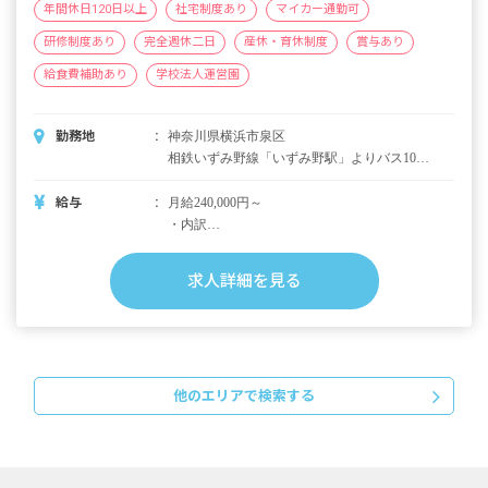
年間休日120日以上
社宅制度あり
マイカー通勤可
研修制度あり
完全週休二日
産休・育休制度
賞与あり
給食費補助あり
学校法人運営園
勤務地
神奈川県横浜市泉区
相鉄いずみ野線「いずみ野駅」よりバス10
分 「飯田神社前」下車後、徒歩1分 ■マイカ
ー・バイク・自転車通勤可（無料駐車場・駐
給与
月給240,000円～
輪場あり）
・内訳
基本給 200,000円
職務手当 20,000円
求人詳細を見る
処遇改善手当 5,000円（経験や能力に応じて
変動）
時間外職務手当 10時間分として15,000円
（超過分別途支給）
他のエリアで検索する
・別途支給手当
通勤交通費（実費）
3月に処遇改善一時金の支給あり
昇給年1回（4月）