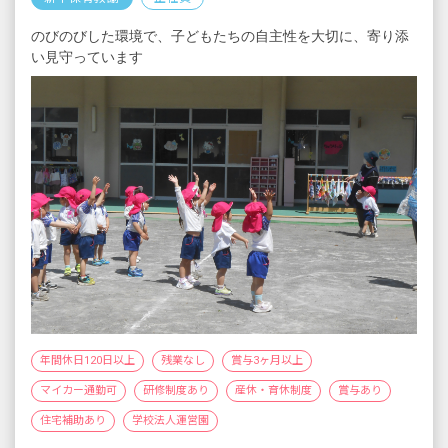
22歳／経験2年／クラスサブ担任／年収300万
のびのびした環境で、子どもたちの自主性を大切に、寄り添
円
い見守っています
26歳／経験6年／クラス担任／年収364万円
32歳／経験10年／保育リーダー／年収430万円
※いずれも処遇改善等を含む
※試用期間6カ月／同条件
年間休日120日以上
残業なし
賞与3ヶ月以上
マイカー通勤可
研修制度あり
産休・育休制度
賞与あり
住宅補助あり
学校法人運営園