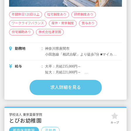
年間休日120日以上
社宅制度あり
研修制度あり
ワークライフバランス
産休・育休制度
賞与あり
住宅補助あり
株式会社運営園
勤務地
神奈川県座間市
小田急線「相武台駅」より徒歩7分 ■マイカー
通勤・自転車通勤可
給与
大卒：月給235,000円～
短大：月給221,000円～
＜別途支給手当＞
求人詳細を見る
■交通費：電車利用の場合は基本全額支給／そ
の他の交通手段は要相談
■時間外手当
■昇給年1回（4月）
学校法人 東京音楽学院
■賞与年2回（7月・12月）
とびお幼稚園
キープ
新卒保育教諭
正社員
＜年収例＞