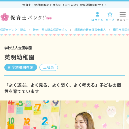
保育士・幼稚園教諭を目指す「学生向け」就職活動情報サイト
ログイン
キープ
メニュー
保育士バンク！新卒
神奈川県の新卒保育士求人
横浜市の新卒保育士求人
横浜市泉区
学校法人宝田学園
英明幼稚園
新卒幼稚園教諭
正社員
「よく遊ぶ、よく見る、よく聞く、よく考える」子どもの個
性を育てています