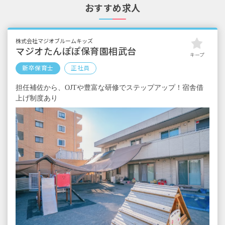
おすすめ求人
賞与年2回（7月／12月）※昨年実績 新卒／
2.0カ月分 2年目／4.0カ月分 3年目以降／
4.4カ月分
株式会社マジオブルームキッズ
＜年収例＞
マジオたんぽぽ保育園相武台
キープ
年収440万円／25歳（経験や役職による）
新卒保育士
正社員
※試用期間なし
担任補佐から、OJTや豊富な研修でステップアップ！宿舎借
上げ制度あり