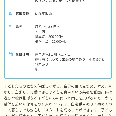
線「いずみ中央駅」より徒歩9分
■バイク・自転車通勤可（無料駐輪場あり）
募集職種
幼稚園教諭
給与
月給240,000円～
・内訳
基本給 200,000円
職務手当 20,000円
処遇改善手当 5,000円（経験や能力に応じて変
動）
休日休暇
完全週休2日制（土・日）
時間外職務手当 10時間分として15,000円（超
※行事によっては出勤の場合あり、その場合は
過分別途支給）
代休あり
祝日
・別途支給手当
夏季休暇（お盆期間）
通勤交通費（実費）
年末年始休暇（12/29～1/4の7日間）
住宅手当
有給休暇（法定通り）
3月に処遇改善一時金の支給あり
子どもたちの個性を伸ばしながら、自分の目で見つめ、考え、判
慶弔休暇
断し、主張し、行動できる子どもを育んでいる英明幼稚園。体操
産前産後・育児休暇（取得率100％・復帰率
昇給年1回（4月）
遊びや絵画指導など子どもたちの興味と関心を広げるため、専門
90％）
賞与年2回（7月／12月）※昨年実績 新卒／2.0
介護・看護休暇
講師を招いた保育を取り入れています。住宅手当あり！初めての
カ月分 2年目／4.0カ月分 3年目以降／4.4カ
一人暮らしでも安心してスタートを切ることができます。子ども
月分
※年間休日130日程度（有休は別途付与）
たちが大好きな方、子どもたちの個性を大切できる方、学ぶこと