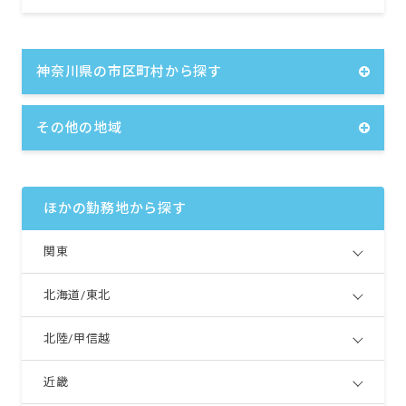
＜年収例＞
21歳／入社1年目／短大・専門卒／年収
3,380,000円
26歳／入社5年目／短大・専門卒／年収
神奈川県の市区町村から探す
3,950,000円
28歳／入社5年目／大卒／年収4,110,000円
その他の地域
※試用期間なし
ほかの勤務地から探す
関東
北海道/東北
北陸/甲信越
近畿