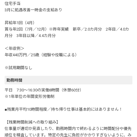
住宅手当
3月に処遇改善一時金の支給あり
昇給年1回（4月）
賞与年2回（7月／12月）※昨年実績 新卒／2.0カ月分 2年目／4.0カ
月分 3年目以降／4.4カ月分
＜年収例＞
年収440万円／25歳（経験や役職による）
※試用期間なし
勤務時間
平日 7:30～16:30の実働8時間（休憩60分）
※1年単位の年間変形労働制
■残業月平均10時間程度／持ち帰り仕事は基本的にはありません！
【残業時間削減への取り組み】
仕事量が適切か見直したり、勤務時間内で終わるように時間配分や優先
順位を精査しています。特定の先生に負担がかかりすぎないように、み