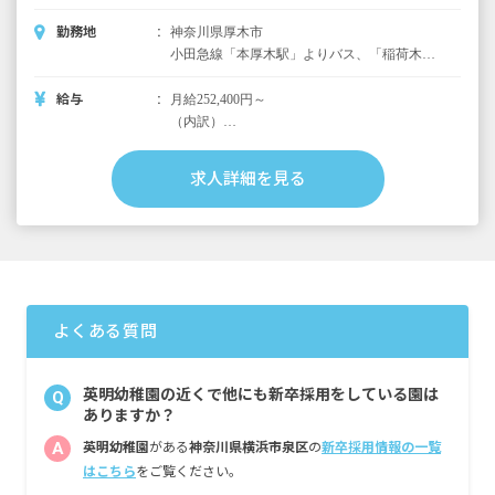
勤務地
神奈川県厚木市
小田急線「本厚木駅」よりバス、「稲荷木」
下車後、徒歩10分
給与
月給252,400円～
（内訳）
基本給 194,400円（学院規定＋人事院勧告
分）
求人詳細を見る
諸手当 58,000円（調整金、研修手当、特別
手当、初任給調整手当、処遇改善手当）
＜別途支給手当＞
■交通費全額支給
■住宅手当 月上限30,000円（学院規定によ
る）
よくある質問
■時間外手当
■昇給年1回（4月）昨年実績：2,400円※学院
英明幼稚園の近くで他にも新卒採用をしている園は
Q
規定による
ありますか？
■賞与年2回（7月／12月）昨年実績：計4.3カ
A
英明幼稚園
がある
神奈川県横浜市泉区
の
新卒採用情報の一覧
月分※1年目は2.9カ月分
はこちら
をご覧ください。