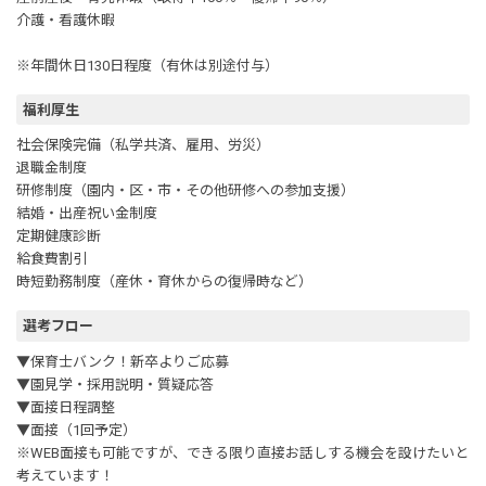
介護・看護休暇
※年間休日130日程度（有休は別途付与）
福利厚生
社会保険完備（私学共済、雇用、労災）
退職金制度
研修制度（園内・区・市・その他研修への参加支援）
結婚・出産祝い金制度
定期健康診断
給食費割引
時短勤務制度（産休・育休からの復帰時など）
選考フロー
▼保育士バンク！新卒よりご応募
▼園見学・採用説明・質疑応答
▼面接日程調整
▼面接（1回予定）
※WEB面接も可能ですが、できる限り直接お話しする機会を設けたいと
考えています！