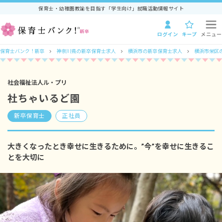
保育士・幼稚園教諭を目指す「学生向け」就職活動情報サイト
ログイン
キープ
メニュー
保育士バンク！新卒
神奈川県の新卒保育士求人
横浜市の新卒保育士求人
横浜市栄区
社会福祉法人ル・プリ
社ちゃいるど園
新卒保育士
正社員
大きくなったとき幸せに生きるために。”今”を幸せに生きるこ
とを大切に