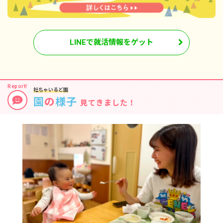
29歳／入社10年目／年収3,810,473円
※試用期間6カ月／同条件
LINEで就活情報をゲット
社ちゃいるど園
園
の
様子
見てきました！