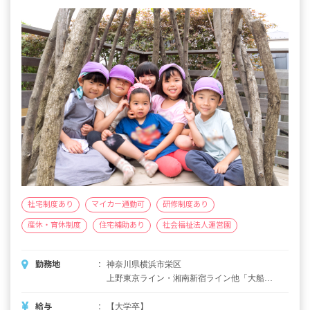
社宅制度あり
マイカー通勤可
研修制度あり
産休・育休制度
住宅補助あり
社会福祉法人運営園
勤務地
神奈川県横浜市栄区
上野東京ライン・湘南新宿ライン他「大船
駅」北口（笠間口）より徒歩10分 ■マイカ
ー・バイク・自転車通勤可（有料駐車場を個
給与
【大学卒】