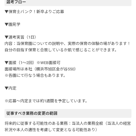
選考フロー
▼保育士バンク！新卒よりご応募
▼園見学
▼選考実習（1日）
内容：当保育園についての説明や、実際の保育の体験の場があります！
自分の目指す保育と合致しているか肌で感じることができます。
▼面接（1～2回）※WEB面接可
面接場所は本社（横浜市旭区金が谷550）
※各園にて行なう場合もあります。
▼内定
※応募～内定までは約1週間を予定しています。
従事すべき業務の変更の範囲
将来的に従事する可能性のある業務：当法人の業務全般（当法人の経営
状況や本人の適性を考慮して変更となる可能性あり）