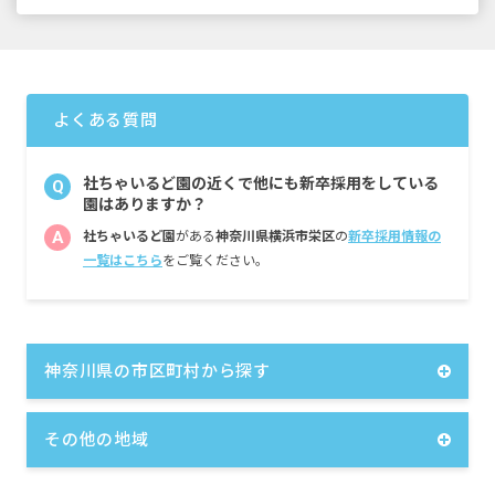
■時間外手当
■昇給年1回（4月）
■賞与年2回（7月・12月）
よくある質問
＜年収例＞
22歳／経験2年／クラスサブ担任／年収300万
円
社ちゃいるど園の近くで他にも新卒採用をしている
Q
26歳／経験6年／クラス担任／年収364万円
園はありますか？
32歳／経験10年／保育リーダー／年収430万円
A
社ちゃいるど園
がある
神奈川県横浜市栄区
の
新卒採用情報の
※いずれも処遇改善等を含む
一覧はこちら
をご覧ください。
※試用期間6カ月／同条件
神奈川県の市区町村から探す
その他の地域