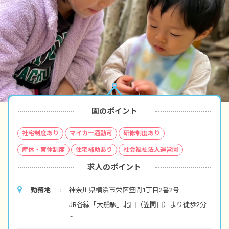
園のポイント
社宅制度あり
マイカー通勤可
研修制度あり
産休・育休制度
住宅補助あり
社会福祉法人運営園
求人のポイント
勤務地
神奈川県横浜市栄区笠間1丁目2番2号
JR各線「大船駅」北口（笠間口）より徒歩2分
■マイカー・バイク・自転車通勤可（有料駐車