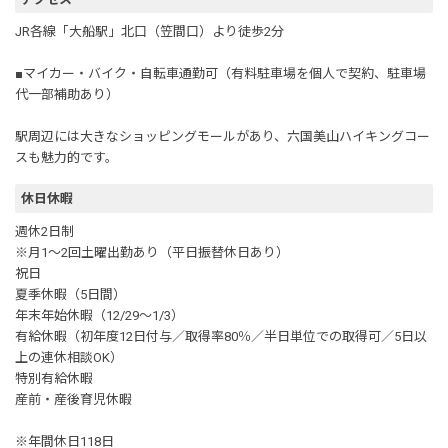
JR各線「大船駅」北口（笠間口）より徒歩2分
■マイカー・バイク・自転車通勤可（有料駐車場を個人で契約、駐車場
代一部補助あり）
駅周辺には大きなショッピングモールがあり、六国美山ハイキングコー
スも魅力的です。
休日休暇
週休2日制
※月1～2回土曜出勤あり（平日振替休日あり）
祝日
夏季休暇（5日間）
年末年始休暇（12/29～1/3）
有給休暇（初年度12日付与／取得率80％／半日単位での取得可／5日以
上の連休相談OK）
特別有給休暇
産前・産後育児休暇
※年間休日118日