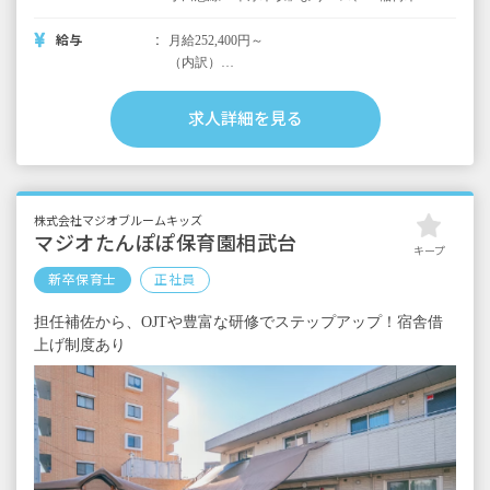
下車後、徒歩10分
※試用期間6カ月／同条件
給与
月給252,400円～
（内訳）
基本給 194,400円（学院規定＋人事院勧告
分）
求人詳細を見る
諸手当 58,000円（調整金、研修手当、特別
手当、初任給調整手当、処遇改善手当）
＜別途支給手当＞
■交通費全額支給
株式会社マジオブルームキッズ
■住宅手当 月上限30,000円（学院規定によ
マジオたんぽぽ保育園相武台
キープ
る）
新卒保育士
正社員
■時間外手当
担任補佐から、OJTや豊富な研修でステップアップ！宿舎借
■昇給年1回（4月）昨年実績：2,400円※学院
上げ制度あり
規定による
■賞与年2回（7月／12月）昨年実績：計4.3カ
月分※1年目は2.9カ月分
＜年収例＞
21歳／入社1年目／短大・専門卒／年収
3,380,000円