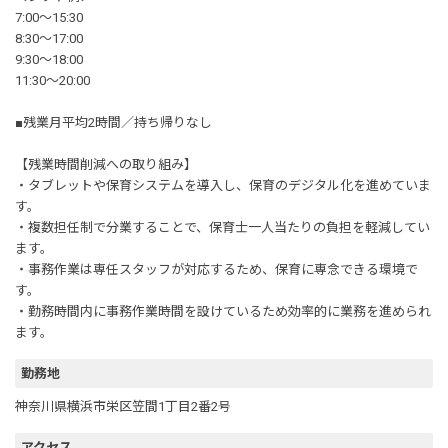
7:00～15:30
8:30～17:00
9:30～18:00
11:30～20:00
■残業月平均2時間／持ち帰りなし
【残業時間削減への取り組み】
・タブレットや保育システムを導入し、保育のデジタル化を進めていま
す。
・複数担任制で分業することで、保育士一人当たりの負担を軽減してい
ます。
・事務作業は専任スタッフが対応するため、保育に専念できる環境で
す。
・勤務時間内に事務作業時間を設けているため効率的に業務を進められ
ます。
勤務地
神奈川県横浜市栄区笠間1丁目2番2号
アクセス