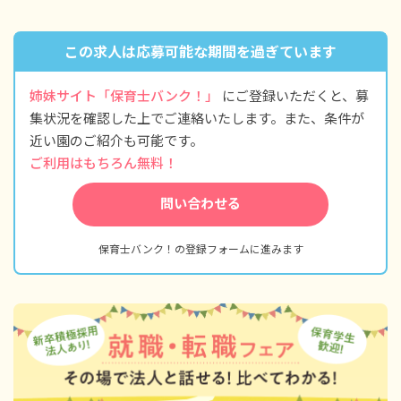
給食指導手当 4,000円
・内訳（3年制）
この求人は応募可能な期間を過ぎています
基本給 145,900円
特殊業務手当 14,590円
調整手当 14,590円
姉妹サイト「保育士バンク！」
にご登録いただくと、募
処遇改善手当 22,000円
集状況を確認した上でご連絡いたします。また、条件が
給食指導手当 4,000円
近い園のご紹介も可能です。
・別途支給手当
ご利用はもちろん無料！
通勤手当 全額支給（月上限150,000円）
住宅手当 月上限22,000円
問い合わせる
扶養手当 配偶者7,000円／月、第1子10,000円
／月ほか
超過勤務手当（基本給に応じて支給）
保育士バンク！の登録フォームに進みます
給食指導手当（1食200円）
昇給年1回（4月）
賞与年2回（6月／12月）昨年実績：計4.45カ月
分
＜モデル年収例＞※短大卒（2年制）
20歳／入社1年目／年収2,835,928円
24歳／入社5年目／年収3,308,894円