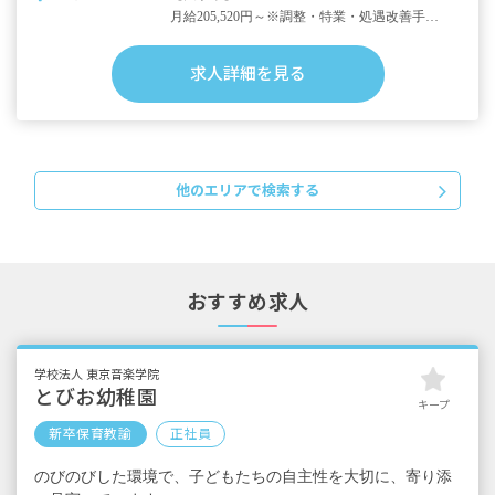
人で契約、駐車場代一部補助あり） 駅周辺に
月給205,520円～※調整・特業・処遇改善手当
は大きなショッピングモールがあり、六国美
含む
山ハイキングコースも魅力的です。
・内訳
求人詳細を見る
基本給 149,600円
特殊業務手当 14,960円
調整手当 14,960円
処遇改善手当 22,000円
給食指導手当 4,000円
他のエリアで検索する
【短大・専門卒】
月給
196,760円～（2年制）
201,080円～（3年制）
おすすめ求人
※調整・特業・処遇改善手当含む
・内訳（2年制）
基本給 142,300円
特殊業務手当 14,230円
学校法人 東京音楽学院
調整手当 14,230円
とびお幼稚園
キープ
処遇改善手当 22,000円
新卒保育教諭
正社員
給食指導手当 4,000円
のびのびした環境で、子どもたちの自主性を大切に、寄り添
・内訳（3年制）