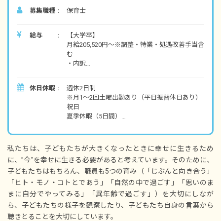
場を個人で契約、駐車場代一部補助あり）
募集職種
保育士
駅周辺には大きなショッピングモールがあり、
六国美山ハイキングコースも魅力的です。
給与
【大学卒】
月給205,520円～※調整・特業・処遇改善手当含
む
・内訳
基本給 149,600円
特殊業務手当 14,960円
休日休暇
週休2日制
調整手当 14,960円
※月1～2回土曜出勤あり（平日振替休日あり）
処遇改善手当 22,000円
祝日
給食指導手当 4,000円
夏季休暇（5日間）
年末年始休暇（12/29～1/3）
【短大・専門卒】
有給休暇（初年度12日付与／取得率80％／半日
月給
単位での取得可／5日以上の連休相談OK）
196,760円～（2年制）
私たちは、子どもたちが大きくなったときに幸せに生きるため
特別有給休暇
201,080円～（3年制）
に、”今”を幸せに生きる必要があると考えています。そのために、
産前・産後育児休暇
※調整・特業・処遇改善手当含む
子どもたちはもちろん、職員も5つの育み（「じぶんと向き合う」
・内訳（2年制）
※年間休日118日
「ヒト・モノ・コトとであう」「自然の中で過ごす」「思いのま
基本給 142,230円
まに自分でやってみる」「異年齢で過ごす」）を大切にしなが
特殊業務手当 14,230円
調整手当 14,230円
ら、子どもたちの様子を観察したり、子どもたち自身の言葉から
処遇改善手当 22,000円
聴きとることを大切にしています。