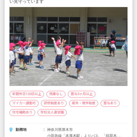
い見守っています
基本給 145,900円
特殊業務手当 14,590円
調整手当 14,590円
処遇改善手当 22,000円
給食指導手当 4,000円
・別途支給手当
通勤手当 全額支給（月上限150,000円）
住宅手当 月上限22,000円
扶養手当 配偶者7,000円／月、第1子10,000円
／月ほか
超過勤務手当（基本給に応じて支給）
給食指導手当 1食200円
昇給年1回（4月）
賞与年2回（6月／12月）昨年実績：計4.45カ
年間休日120日以上
残業なし
賞与3ヶ月以上
月分
マイカー通勤可
研修制度あり
産休・育休制度
賞与あり
＜モデル年収例＞※短大卒（2年制）
住宅補助あり
学校法人運営園
20歳／入社1年目／年収2,835,928円
24歳／入社5年目／年収3,308,894円
勤務地
神奈川県厚木市
29歳／入社10年目／年収3,810,473円
小田急線「本厚木駅」よりバス、「稲荷木」