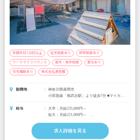
26歳／入社5年目／短大・専門卒／年収
3,950,000円
28歳／入社5年目／大卒／年収4,110,000円
※試用期間なし
年間休日120日以上
社宅制度あり
研修制度あり
ワークライフバランス
産休・育休制度
賞与あり
住宅補助あり
株式会社運営園
勤務地
神奈川県座間市
小田急線「相武台駅」より徒歩7分 ■マイカー
通勤・自転車通勤可
給与
大卒：月給235,000円～
短大：月給221,000円～
＜別途支給手当＞
求人詳細を見る
■交通費：電車利用の場合は基本全額支給／そ
の他の交通手段は要相談