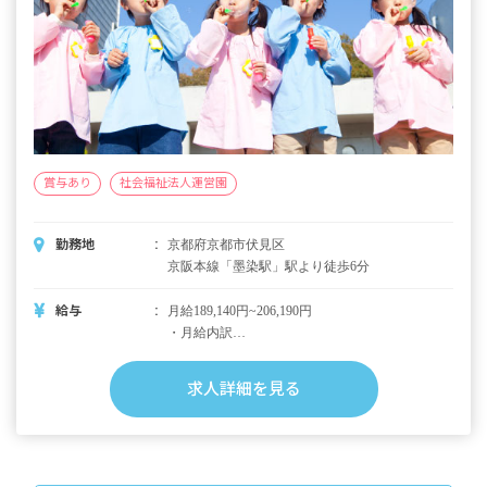
賞与あり
社会福祉法人運営園
勤務地
京都府京都市伏見区
京阪本線「墨染駅」駅より徒歩6分
給与
月給189,140円~206,190円
・月給内訳
基本給 法人規定に準ずる
求人詳細を見る
・定期的に支給される手当
業務手当
通勤手当 上限50,000円/月
超過勤務手当
扶養手当（※）、住居手当（※）、中堅職員