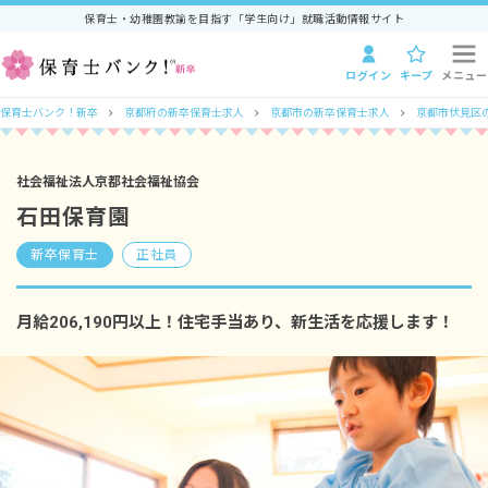
保育士・幼稚園教諭を目指す「学生向け」就職活動情報サイト
ログイン
キープ
メニュー
保育士バンク！新卒
京都府の新卒保育士求人
京都市の新卒保育士求人
京都市伏見区
社会福祉法人京都社会福祉協会
石田保育園
新卒保育士
正社員
月給206,190円以上！住宅手当あり、新生活を応援します！