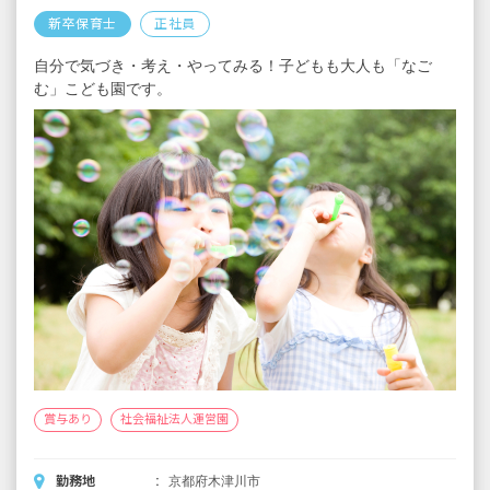
昇給年1回（2％）
新卒保育士
正社員
賞与年2回：計1～3カ月分
自分で気づき・考え・やってみる！子どもも大人も「なご
※試用期間3カ月／同条件
む」こども園です。
賞与あり
社会福祉法人運営園
勤務地
京都府木津川市