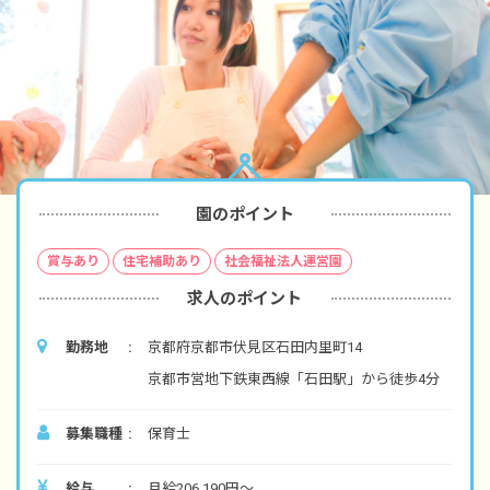
園のポイント
賞与あり
住宅補助あり
社会福祉法人運営園
求人のポイント
勤務地
京都府京都市伏見区石田内里町14
京都市営地下鉄東西線「石田駅」から徒歩4分
募集職種
保育士
給与
月給206,190円～