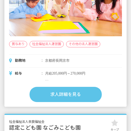
賞与あり
社会福祉法人運営園
その他の法人運営園
勤務地
京都府長岡京市
給与
月給205,000円～270,000円
・月給内訳
基本給 195,000円～260,000円
求人詳細を見る
資格手当 10,000円
・定期的に支給される手当
交通費別途支給
住宅手当 5,000円
社会福祉法人奈良福祉会
認定こども園 なごみこども園
キープ