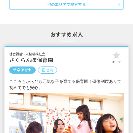
他のエリアで検索する
級手当（※）
（※）要件を満たした場合のみ勤続年数にか
かわらず、処遇改善加算（年185,000円）を賞
与支払い時に支給（2020年度実績）
おすすめ求人
昇給 年1回（1月）
賞与 あり 基本給の4.45カ月（6月、12月）
※試用期間あり
社会福祉法人桜桃福祉会
さくらんぼ保育園
キープ
新卒保育士
正社員
こころもからだも元気な子を育てる保育園！研修制度ありで
初めてでも安心。