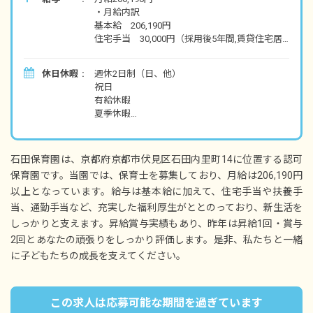
・月給内訳
基本給 206,190円
住宅手当 30,000円（採用後5年間,賃貸住宅居
住者を対象に,家賃月額の2分の1）
扶養手当 10,000円（配偶者）
休日休暇
週休2日制（日、他）
扶養手当 3,000円（配偶者以外2人まで）
祝日
扶養手当 1,000円（その他）
有給休暇
通勤手当 50,000円
夏季休暇
年末年始休暇
昇給年1回（1月）
賞与あり（6月・12月）
石田保育園は、京都府京都市伏見区石田内里町14に位置する認可
※試用期間あり
保育園です。当園では、保育士を募集しており、月給は206,190円
以上となっています。給与は基本給に加えて、住宅手当や扶養手
当、通勤手当など、充実した福利厚生がととのっており、新生活を
しっかりと支えます。昇給賞与実績もあり、昨年は昇給1回・賞与
2回とあなたの頑張りをしっかり評価します。是非、私たちと一緒
に子どもたちの成長を支えてください。
この求人は応募可能な期間を過ぎています