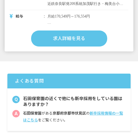
近鉄奈良駅発209系統加茂駅行き・梅美台小学
校バス停より徒歩3分
給与
月給170,549円～176,554円
・月給内訳
基本給 規定に準ずる
求人詳細を見る
・定期的に支給される手当
交通費支給 月上限30,000円
住宅手当
昇給有
賞与 昨年実績：計4.25カ月分
よくある質問
※試用期間有
石田保育園の近くで他にも新卒採用をしている園は
Q
ありますか？
A
石田保育園
がある
京都府京都市伏見区
の
新卒採用情報の一覧
はこちら
をご覧ください。