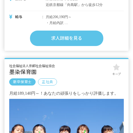
近鉄京都線「向島駅」から徒歩12分
給与
月給206,190円～
・月給内訳
基本給 206,190円
住宅手当 30,000円（採用後5年間,賃貸住宅居
求人詳細を見る
住者を対象に,家賃月額の2分の1）
扶養手当 10,000円（配偶者）
扶養手当 3,000円（配偶者以外2人まで）
扶養手当 1,000円（その他）
通勤手当 50,000円
社会福祉法人京都社会福祉協会
墨染保育園
キープ
昇給年1回（1月）
新卒保育士
正社員
賞与あり（6月・12月）
月給189,140円～！あなたの頑張りをしっかり評価します。
※試用期間あり